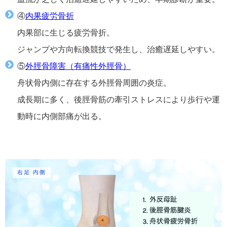
④
内果疲労骨折
内果部に生じる疲労骨折。
ジャンプや方向転換競技で発生し、治癒遅延しやすい。
⑤
外脛骨障害（有痛性外脛骨）
舟状骨内側に存在する外脛骨周囲の炎症。
成長期に多く、後脛骨筋の牽引ストレスにより歩行や運
動時に内側部痛が出る。