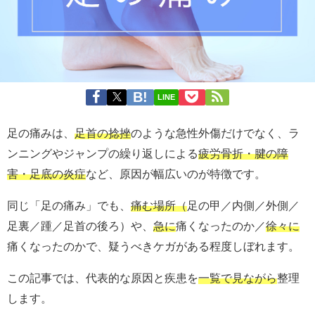
LINE
足の痛みは、
足首の捻挫
のような急性外傷だけでなく、ラ
ンニングやジャンプの繰り返しによる
疲労骨折・腱の障
害・足底の炎症
など、原因が幅広いのが特徴です。
同じ「足の痛み」でも、
痛む場所（
足の甲／内側／外側／
足裏／踵／足首の後ろ）や、
急に
痛くなったのか／
徐々に
痛くなったのかで、疑うべきケガがある程度しぼれます。
この記事では、代表的な原因と疾患を
一覧で見ながら
整理
します。