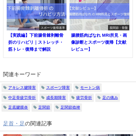
スポーツ復帰基準
股関節・骨盤
【実践編】下前腸骨棘剥離骨
腸腰筋肉ばなれ MRI所見・画
折のリハビリ｜ストレッチ・
像診断とスポーツ復帰【文献
筋トレ・復帰まで解説
レビュー】
関連キーワード
アキレス腱障害
スポーツ障害
モートン病
中足骨疲労骨折
成長期障害
疲労骨折
足の痛み
足底腱膜炎
足関節
足関節捻挫
足首・足
の関連記事