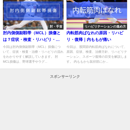
肘・手首
リハビリテーションの進め方
肘内側側副靱帯（MCL）損傷と
内転筋肉ばなれの原因・リハビ
は？症状・検査・リハビリ・復
リ・復帰｜内ももが痛い
帰までを解説
今回は肘内側側副靱帯（MCL）損傷につ
今回は、股関節内転筋肉ばなれについて、
いて、症状・検査・治療・リハビリの流れ
原因、症状、検査、治療方針、リハビリテ
をわかりやすく解説していきます。 肘
ーション、スポーツ復帰の目安を解説しま
MCL損傷は、野球選手やラグ...
す。 内ももから鼠径部にか...
スポンサーリンク