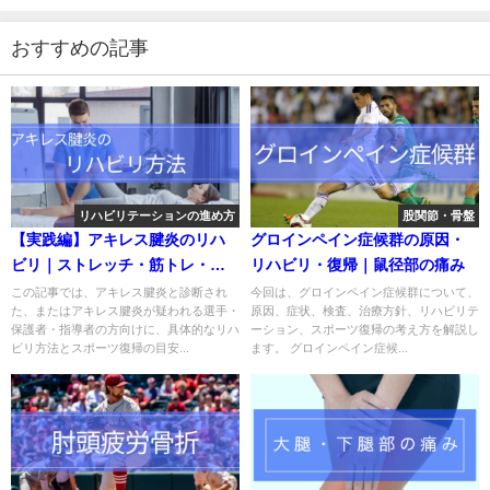
おすすめの記事
リハビリテーションの進め方
股関節・骨盤
【実践編】アキレス腱炎のリハ
グロインペイン症候群の原因・
ビリ｜ストレッチ・筋トレ・復
リハビリ・復帰｜鼠径部の痛み
帰基準を解説
この記事では、アキレス腱炎と診断され
今回は、グロインペイン症候群について、
た、またはアキレス腱炎が疑われる選手・
原因、症状、検査、治療方針、リハビリテ
保護者・指導者の方向けに、具体的なリハ
ーション、スポーツ復帰の考え方を解説し
ビリ方法とスポーツ復帰の目安...
ます。 グロインペイン症候...