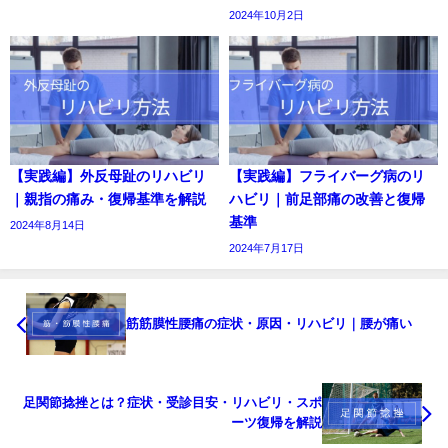
2024年10月2日
【実践編】外反母趾のリハビリ
【実践編】フライバーグ病のリ
｜親指の痛み・復帰基準を解説
ハビリ｜前足部痛の改善と復帰
基準
2024年8月14日
2024年7月17日
筋筋膜性腰痛の症状・原因・リハビリ｜腰が痛い
足関節捻挫とは？症状・受診目安・リハビリ・スポ
ーツ復帰を解説