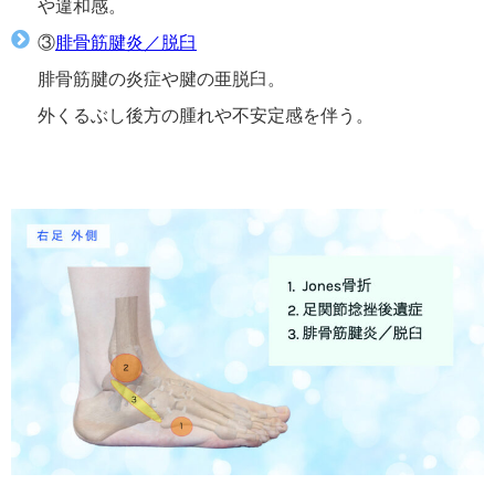
や違和感。
③
腓骨筋腱炎／脱臼
腓骨筋腱の炎症や腱の亜脱臼。
外くるぶし後方の腫れや不安定感を伴う。