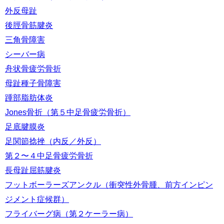
外反母趾
後脛骨筋腱炎
三角骨障害
シーバー病
舟状骨疲労骨折
母趾種子骨障害
踵部脂肪体炎
Jones骨折（第５中足骨疲労骨折）
足底腱膜炎
足関節捻挫（内反／外反）
第２〜４中足骨疲労骨折
長母趾屈筋腱炎
フットボーラーズアンクル（衝突性外骨腫、前方インピン
ジメント症候群）
フライバーグ病（第２ケーラー病）