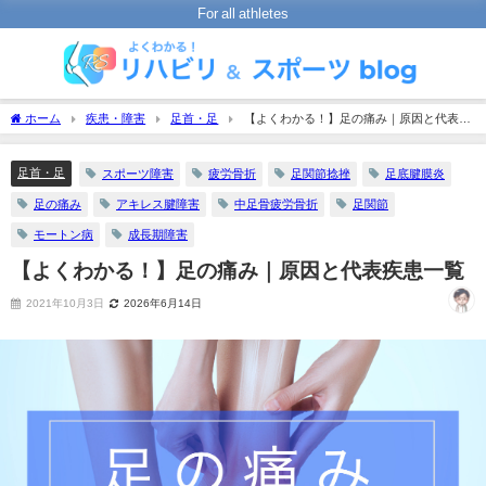
For all athletes
ホーム
疾患・障害
足首・足
【よくわかる！】足の痛み｜原因と代表疾
患一覧
足首・足
スポーツ障害
疲労骨折
足関節捻挫
足底腱膜炎
足の痛み
アキレス腱障害
中足骨疲労骨折
足関節
モートン病
成長期障害
【よくわかる！】足の痛み｜原因と代表疾患一覧
2021年10月3日
2026年6月14日