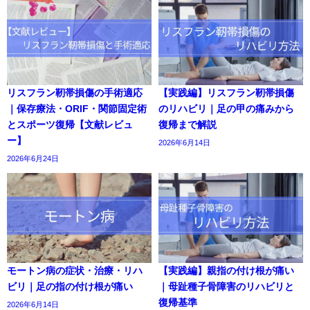
リスフラン靭帯損傷の手術適応
【実践編】リスフラン靭帯損傷
｜保存療法・ORIF・関節固定術
のリハビリ｜足の甲の痛みから
とスポーツ復帰【文献レビュ
復帰まで解説
ー】
2026年6月14日
2026年6月24日
モートン病の症状・治療・リハ
【実践編】親指の付け根が痛い
ビリ｜足の指の付け根が痛い
｜母趾種子骨障害のリハビリと
復帰基準
2026年6月14日