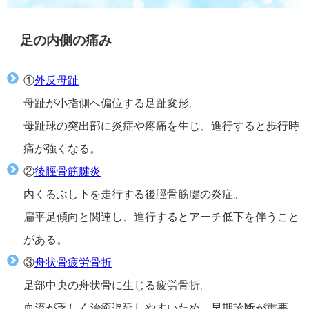
足の内側の痛み
①
外反母趾
母趾が小指側へ偏位する足趾変形。
母趾球の突出部に炎症や疼痛を生じ、進行すると歩行時
痛が強くなる。
②
後脛骨筋腱炎
内くるぶし下を走行する後脛骨筋腱の炎症。
扁平足傾向と関連し、進行するとアーチ低下を伴うこと
がある。
③
舟状骨疲労骨折
足部中央の舟状骨に生じる疲労骨折。
血流が乏しく治癒遅延しやすいため、早期診断が重要。