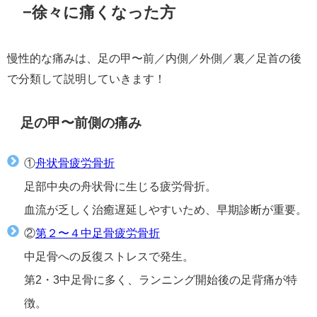
−徐々に痛くなった方
慢性的な痛みは、足の甲〜前／内側／外側／裏／足首の後
で分類して説明していきます！
足の甲〜前側の痛み
①
舟状骨疲労骨折
足部中央の舟状骨に生じる疲労骨折。
血流が乏しく治癒遅延しやすいため、早期診断が重要。
②
第２〜４中足骨疲労骨折
中足骨への反復ストレスで発生。
第2・3中足骨に多く、ランニング開始後の足背痛が特
徴。