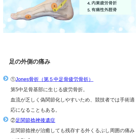
足の外側の痛み
①
Jones骨折（第５中足骨疲労骨折）
第5中足骨基部に生じる疲労骨折。
血流が乏しく偽関節化しやすいため、競技者では手術適
応になることもある。
②
足関節捻挫後遺症
足関節捻挫が治癒しても残存する外くるぶし周囲の痛み