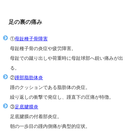
足の裏の痛み
①
母趾種子骨障害
母趾種子骨の炎症や疲労障害。
母趾での蹴り出しや荷重時に母趾球部へ鋭い痛みが出
る。
②
踵部脂肪体炎
踵のクッションである脂肪体の炎症。
繰り返しの衝撃で発症し、踵直下の圧痛が特徴。
③
足底腱膜炎
足底腱膜の付着部炎症。
朝の一歩目の踵内側痛が典型的症状。