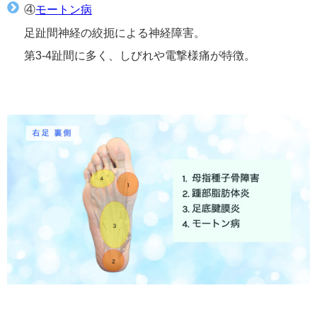
④
モートン病
足趾間神経の絞扼による神経障害。
第3-4趾間に多く、しびれや電撃様痛が特徴。