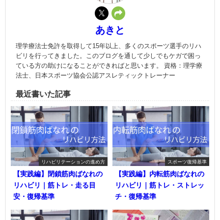
あきと
理学療法士免許を取得して15年以上、多くのスポーツ選手のリハ
ビリを行ってきました。このブログを通して少しでもケガで困っ
ている方の助けになることができればと思います。 資格：理学療
法士、日本スポーツ協会公認アスレティックトレーナー
最近書いた記事
リハビリテーションの進め方
スポーツ復帰基準
【実践編】閉鎖筋肉ばなれの
【実践編】内転筋肉ばなれの
リハビリ｜筋トレ・走る目
リハビリ｜筋トレ・ストレッ
安・復帰基準
チ・復帰基準