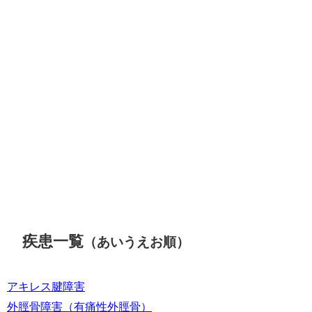
疾患一覧
（あいうえお順）
アキレス腱障害
外脛骨障害（有痛性外脛骨）