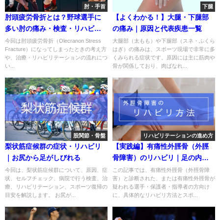
肘・手首
下腿
肘頭疲労骨折とは？野球選手に
【よくわかる！】大腿・下腿部
多い肘の痛み・検査・リハビリ
の痛み｜原因と代表疾患一覧
を解説
今回は肘頭疲労骨折（Olecranon Stress
大腿部（太もも）や下腿部（スネ・ふくら
Fracture）になってしまったときの考え方
はぎ）の痛みは、スポーツ現場で非常に多
や、治療・リハビリテーションの流れにつ
くみられる症状です。原因には主に筋肉や
い...
骨が関係しており、肉ばなれ...
股関節・骨盤
リハビリテーションの進め方
梨状筋症候群の症状・リハビリ
【実践編】有痛性外脛骨（外脛
｜お尻から足がしびれる
骨障害）のリハビリ｜足の内側
の痛み・復帰基準を解説
今回は、梨状筋症候群について、原因、症
この記事では、有痛性外脛骨（外脛骨障
状、セルフチェック、病院で行う検査、治
害）と診断された、または有痛性外脛骨が
療、リハビリテーション、スポーツ復帰の
疑われる選手・保護者・指導者の方向け
目安を解説します。 お尻が...
に、具体的なリハビリ方法とスポ...