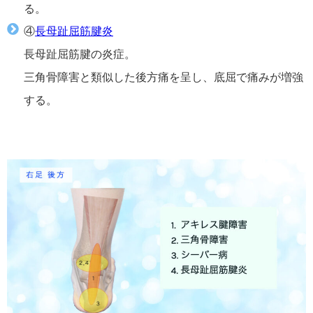
る。
④
長母趾屈筋腱炎
長母趾屈筋腱の炎症。
三角骨障害と類似した後方痛を呈し、底屈で痛みが増強
する。