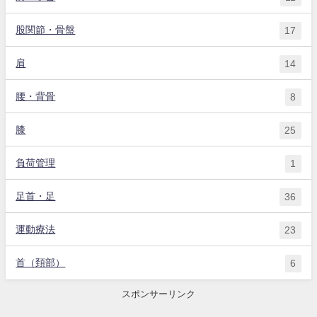
股関節・骨盤
17
肩
14
腰・背骨
8
膝
25
負荷管理
1
足首・足
36
運動療法
23
首（頚部）
6
スポンサーリンク