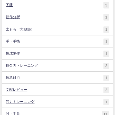
下腿
3
動作分析
1
太もも（大腿部）
1
手・手指
1
投球動作
1
持久力トレーニング
2
救急対応
1
文献レビュー
2
筋力トレーニング
1
肘・手首
11