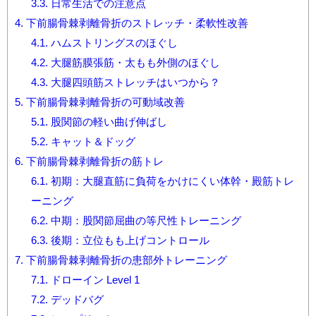
3.3.
日常生活での注意点
4.
下前腸骨棘剥離骨折のストレッチ・柔軟性改善
4.1.
ハムストリングスのほぐし
4.2.
大腿筋膜張筋・太もも外側のほぐし
4.3.
大腿四頭筋ストレッチはいつから？
5.
下前腸骨棘剥離骨折の可動域改善
5.1.
股関節の軽い曲げ伸ばし
5.2.
キャット＆ドッグ
6.
下前腸骨棘剥離骨折の筋トレ
6.1.
初期：大腿直筋に負荷をかけにくい体幹・殿筋トレ
ーニング
6.2.
中期：股関節屈曲の等尺性トレーニング
6.3.
後期：立位もも上げコントロール
7.
下前腸骨棘剥離骨折の患部外トレーニング
7.1.
ドローイン Level 1
7.2.
デッドバグ