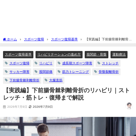
ホーム
スポーツ復帰
スポーツ復帰基準
【実践編】下前腸骨棘剥離骨折
のリハビリ｜ストレッチ・筋トレ・復帰まで解説
スポーツ復帰基準
リハビリテーションの進め方
股関節・骨盤
運動療法
スポーツ復帰
リハビリ
成長期スポーツ障害
ストレッチ
サッカー障害
股関節痛
筋力トレーニング
骨盤裂離骨折
下前腸骨棘剥離骨折
大腿直筋
【実践編】下前腸骨棘剥離骨折のリハビリ｜スト
レッチ・筋トレ・復帰まで解説
2026年7月9日
2026年7月9日