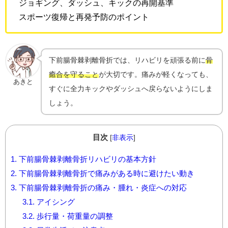
ジョギング、ダッシュ、キックの再開基準
スポーツ復帰と再発予防のポイント
下前腸骨棘剥離骨折では、リハビリを頑張る前に
骨
癒合を守ること
が大切です。痛みが軽くなっても、
あきと
すぐに全力キックやダッシュへ戻らないようにしま
しょう。
目次
[
非表示
]
1.
下前腸骨棘剥離骨折リハビリの基本方針
2.
下前腸骨棘剥離骨折で痛みがある時に避けたい動き
3.
下前腸骨棘剥離骨折の痛み・腫れ・炎症への対応
3.1.
アイシング
3.2.
歩行量・荷重量の調整