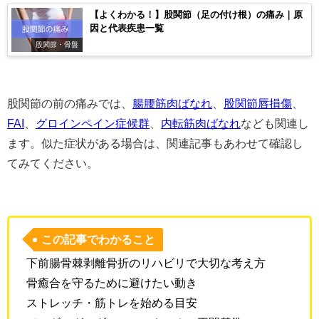
【よくわかる！】股関節（足の付け根）の痛み｜原
因と代表疾患一覧
股関節・骨盤
股関節の前の痛みでは、
腸腰筋肉ばなれ
、
股関節唇損傷
、
FAI
、
グロインペイン症候群
、
内転筋肉ばなれ
なども関連し
ます。似た症状がある場合は、関連記事もあわせて確認し
てみてください。
この記事でわかること
下前腸骨棘剥離骨折のリハビリで大切な考え方
骨癒合を守るために避けたい動き
ストレッチ・筋トレを始める目安