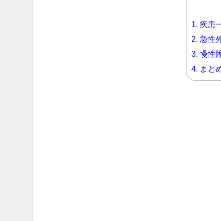
1.
疾患
2.
急性外
3.
慢性障
4.
まと