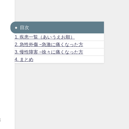
目次
1.
疾患一覧（あいうえお順）
2.
急性外傷 −急激に痛くなった方
3.
慢性障害 −徐々に痛くなった方
4.
まとめ
が