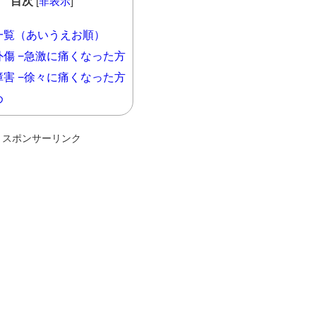
目次
[
非表示
]
一覧（あいうえお順）
傷 −急激に痛くなった方
害 −徐々に痛くなった方
め
スポンサーリンク