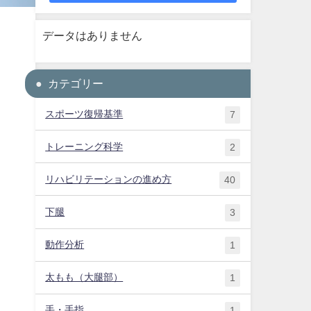
データはありません
カテゴリー
スポーツ復帰基準
7
トレーニング科学
2
リハビリテーションの進め方
40
下腿
3
動作分析
1
太もも（大腿部）
1
手・手指
1