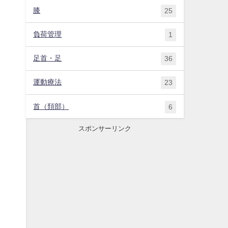
膝
25
負荷管理
1
足首・足
36
運動療法
23
首（頚部）
6
スポンサーリンク