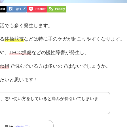
ost
はてブ
Pocket
Feedly
活でも多く発生します。
る
体操競技
などは特に手のケガが起こりやすくなります。
や、
TFCC損傷
などの慢性障害が発生し、
ね指
で悩んでいる方は多いのではないでしょうか。
たいと思います！
め、悪い使い方をしていると痛みが長引いてしまいま