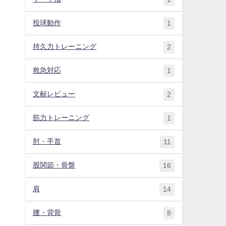
投球動作
1
持久力トレーニング
2
救急対応
1
文献レビュー
2
筋力トレーニング
1
肘・手首
11
股関節・骨盤
16
肩
14
腰・背骨
8