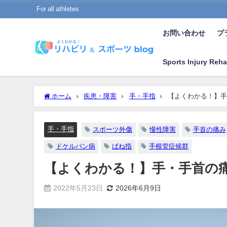
For all athletes
お問い合わせ
プラ
Sports Injury Reha
ホーム
疾患・障害
手・手指
【よくわかる！】手
手・手指
スポーツ外傷
慢性障害
手首の痛み
ドケルバン病
ばね指
手根管症候群
【よくわかる！】手・手首の
2022年5月23日
2026年6月9日