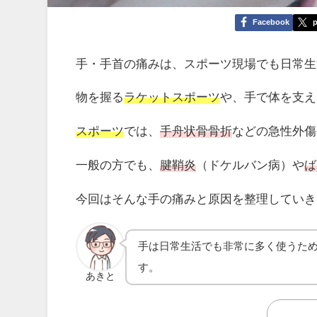
Facebook
p
手・手首の痛みは、スポーツ現場でも日常生
物を握る
ラケットスポーツ
や、手で体を支え
スポーツ
では、
手舟状骨骨折
などの急性外傷
一般の方でも、
腱鞘炎
（ドケルバン病）や
ば
今回はそんな手の痛みと原因を整理していき
手は日常生活でも非常に多く使うた
す。
あきと