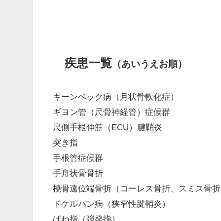
疾患一覧
（あいうえお順）
キーンベック病（月状骨軟化症）
ギヨン管（尺骨神経管）症候群
尺側手根伸筋（ECU）腱鞘炎
突き指
手根管症候群
手舟状骨骨折
橈骨遠位端骨折（コーレス骨折、スミス骨折
ドケルバン病（狭窄性腱鞘炎）
ばね指（弾発指）