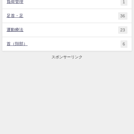
負荷管理
1
足首・足
36
運動療法
23
首（頚部）
6
スポンサーリンク