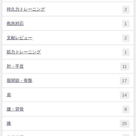
持久力トレーニング
2
救急対応
1
文献レビュー
2
筋力トレーニング
1
肘・手首
11
股関節・骨盤
17
肩
14
腰・背骨
8
膝
25