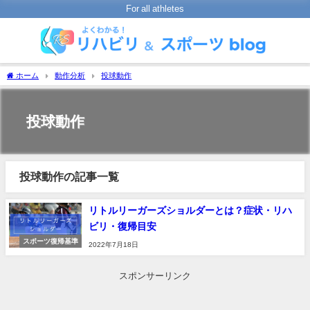
For all athletes
ホーム
動作分析
投球動作
投球動作
投球動作の記事一覧
リトルリーガーズショルダーとは？症状・リハ
ビリ・復帰目安
スポーツ復帰基準
2022年7月18日
スポンサーリンク