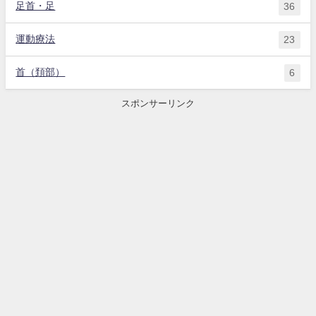
足首・足
36
運動療法
23
首（頚部）
6
スポンサーリンク