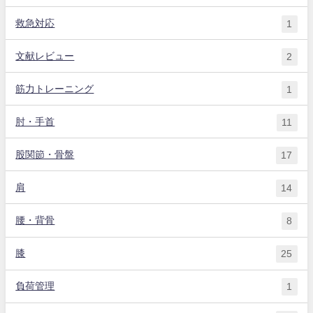
救急対応
1
文献レビュー
2
筋力トレーニング
1
肘・手首
11
股関節・骨盤
17
肩
14
腰・背骨
8
膝
25
負荷管理
1