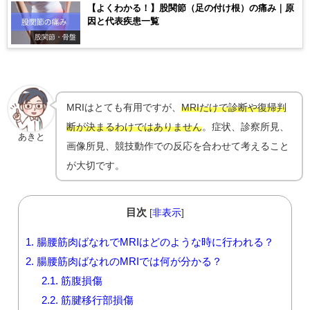
【よくわかる！】股関節（足の付け根）の痛み｜原
因と代表疾患一覧
股関節・骨盤
MRIはとても有用ですが、
MRIだけで診断や復帰判
断が決まるわけではありません
。症状、診察所見、
あきと
画像所見、競技動作での反応を合わせて考えること
が大切です。
目次
[
非表示
]
1.
腸腰筋肉ばなれでMRIはどのような時に行われる？
2.
腸腰筋肉ばなれのMRIでは何が分かる？
2.1.
筋腹損傷
2.2.
筋腱移行部損傷