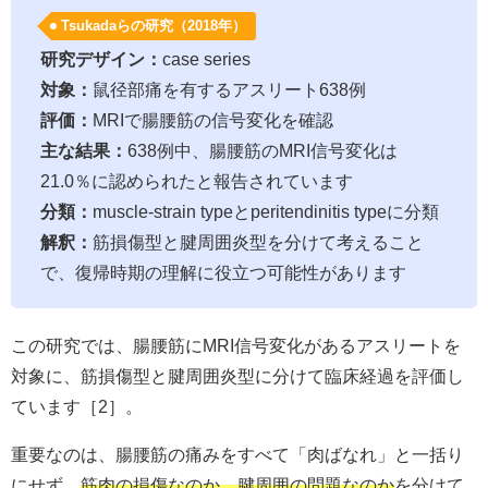
Tsukadaらの研究（2018年）
研究デザイン：
case series
対象：
鼠径部痛を有するアスリート638例
評価：
MRIで腸腰筋の信号変化を確認
主な結果：
638例中、腸腰筋のMRI信号変化は
21.0％に認められたと報告されています
分類：
muscle-strain typeとperitendinitis typeに分類
解釈：
筋損傷型と腱周囲炎型を分けて考えること
で、復帰時期の理解に役立つ可能性があります
この研究では、腸腰筋にMRI信号変化があるアスリートを
対象に、筋損傷型と腱周囲炎型に分けて臨床経過を評価し
ています［2］。
重要なのは、腸腰筋の痛みをすべて「肉ばなれ」と一括り
にせず、
筋肉の損傷なのか、腱周囲の問題なのか
を分けて