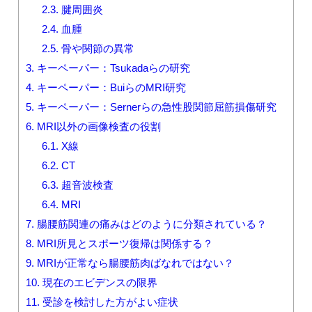
2.3.
腱周囲炎
2.4.
血腫
2.5.
骨や関節の異常
3.
キーペーパー：Tsukadaらの研究
4.
キーペーパー：BuiらのMRI研究
5.
キーペーパー：Sernerらの急性股関節屈筋損傷研究
6.
MRI以外の画像検査の役割
6.1.
X線
6.2.
CT
6.3.
超音波検査
6.4.
MRI
7.
腸腰筋関連の痛みはどのように分類されている？
8.
MRI所見とスポーツ復帰は関係する？
9.
MRIが正常なら腸腰筋肉ばなれではない？
10.
現在のエビデンスの限界
11.
受診を検討した方がよい症状