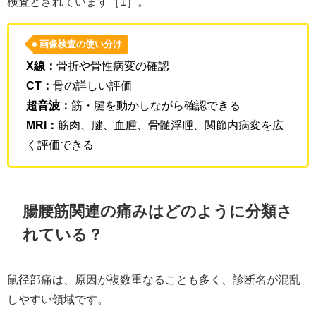
検査とされています［1］。
画像検査の使い分け
X線：
骨折や骨性病変の確認
CT：
骨の詳しい評価
超音波：
筋・腱を動かしながら確認できる
MRI：
筋肉、腱、血腫、骨髄浮腫、関節内病変を広
く評価できる
腸腰筋関連の痛みはどのように分類さ
れている？
鼠径部痛は、原因が複数重なることも多く、診断名が混乱
しやすい領域です。