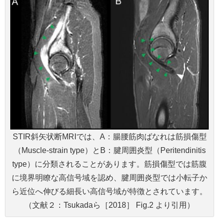
STIR斜矢状断MRIでは、A：腸腰筋肉ばなれは筋損傷型
（Muscle-strain type）とB：腱周囲炎型（Peritendinitis
type）に分類されることがあります。筋損傷型では筋腹
に境界明瞭な高信号域を認め、腱周囲炎型では小転子か
ら近位へ伸びる細長い高信号域が特徴とされています。
（文献２：Tsukadaら［2018］ Fig.2 より引用）