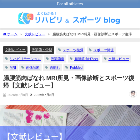
For all athletes
ホーム
文献レビュー
腸腰筋肉ばなれ MRI所見・画像診断とスポーツ復帰
【文献レビュー】
文献レビュー
股関節・骨盤
スポーツ復帰
スポーツ障害
リハビリテーション
股関節痛
腸腰筋肉ばなれ
文献レビュー
MRI
画像診断
肉離れ
PubMed
腸腰筋肉ばなれ MRI所見・画像診断とスポーツ復
帰【文献レビュー】
2026年7月8日
2026年7月8日