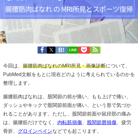
LINE
今回は、
腸腰筋肉ばなれのMRI所見・画像診断
について、
PubMed文献をもとに現在どのように考えられているのかを
整理します。
腸腰筋肉ばなれは、股関節の前が痛い、もも上げで痛い、
ダッシュやキックで股関節前面が痛い、という形で気づか
れることがあります。ただし、股関節前面や鼠径部の痛み
は、腸腰筋だけでなく、
内転筋損傷
、
股関節唇損傷
、疲労
骨折、
グロインペイン
などでも起こります。