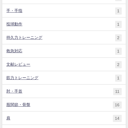
手・手指
1
投球動作
1
持久力トレーニング
2
救急対応
1
文献レビュー
2
筋力トレーニング
1
肘・手首
11
股関節・骨盤
16
肩
14