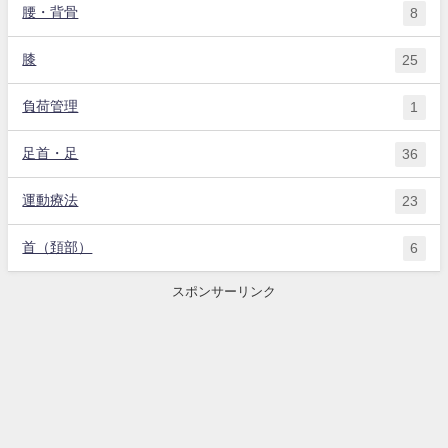
腰・背骨
8
膝
25
負荷管理
1
足首・足
36
運動療法
23
首（頚部）
6
スポンサーリンク