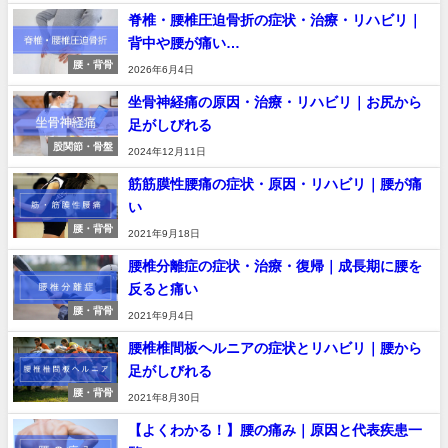
脊椎・腰椎圧迫骨折の症状・治療・リハビリ｜
背中や腰が痛い…
腰・背骨
2026年6月4日
坐骨神経痛の原因・治療・リハビリ｜お尻から
足がしびれる
股関節・骨盤
2024年12月11日
筋筋膜性腰痛の症状・原因・リハビリ｜腰が痛
い
腰・背骨
2021年9月18日
腰椎分離症の症状・治療・復帰｜成長期に腰を
反ると痛い
腰・背骨
2021年9月4日
腰椎椎間板ヘルニアの症状とリハビリ｜腰から
足がしびれる
腰・背骨
2021年8月30日
【よくわかる！】腰の痛み｜原因と代表疾患一