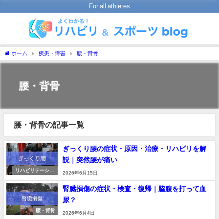
For all athletes
ホーム
疾患・障害
腰・背骨
腰・背骨
腰・背骨の記事一覧
ぎっくり腰の症状・原因・治療・リハビリを解
説｜突然腰が痛い
リハビリテーショ
2026年6月15日
ンの進め方
腎臓損傷の症状・検査・復帰｜脇腹を打って血
尿？
腰・背骨
2026年6月4日