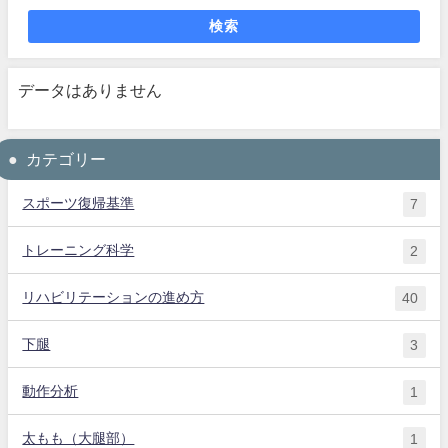
検索
データはありません
カテゴリー
スポーツ復帰基準
7
トレーニング科学
2
リハビリテーションの進め方
40
下腿
3
動作分析
1
太もも（大腿部）
1