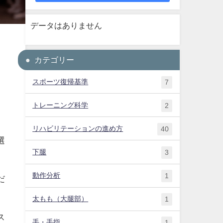
データはありません
カテゴリー
スポーツ復帰基準
7
トレーニング科学
2
リハビリテーションの進め方
40
選
下腿
3
動作分析
1
だ
太もも（大腿部）
1
ス
手・手指
1