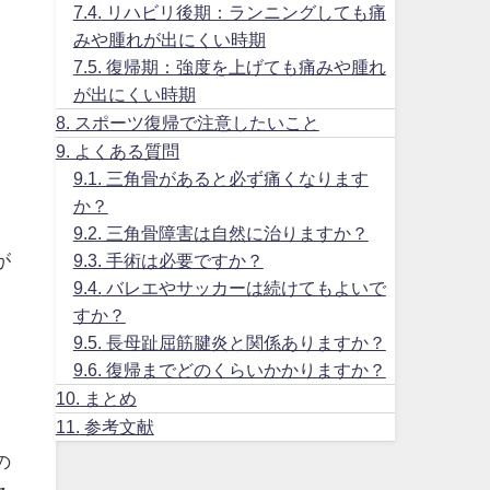
7.4.
リハビリ後期：ランニングしても痛
みや腫れが出にくい時期
7.5.
復帰期：強度を上げても痛みや腫れ
が出にくい時期
8.
スポーツ復帰で注意したいこと
9.
よくある質問
9.1.
三角骨があると必ず痛くなります
か？
9.2.
三角骨障害は自然に治りますか？
が
9.3.
手術は必要ですか？
9.4.
バレエやサッカーは続けてもよいで
すか？
9.5.
長母趾屈筋腱炎と関係ありますか？
、
9.6.
復帰までどのくらいかかりますか？
、
10.
まとめ
11.
参考文献
の