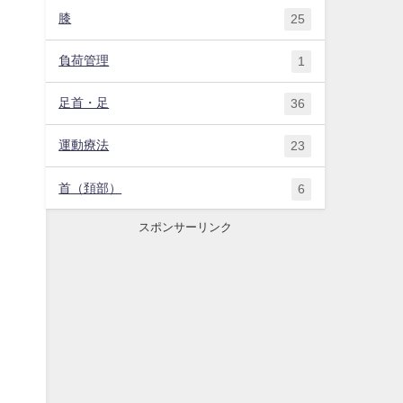
膝
25
負荷管理
1
足首・足
36
運動療法
23
首（頚部）
6
スポンサーリンク