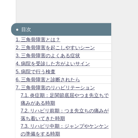
目次
1.
三角骨障害とは？
2.
三角骨障害を起こしやすいシーン
3.
三角骨障害のよくある症状
4.
病院を受診した方がよいサイン
5.
病院で行う検査
6.
三角骨障害と診断されたら
7.
三角骨障害のリハビリテーション
7.1.
炎症期：足関節底屈やつま先立ちで
痛みがある時期
7.2.
リハビリ前期：つま先立ちの痛みが
落ち着いてきた時期
7.3.
リハビリ中期：ジャンプやケンケン
の準備をする時期