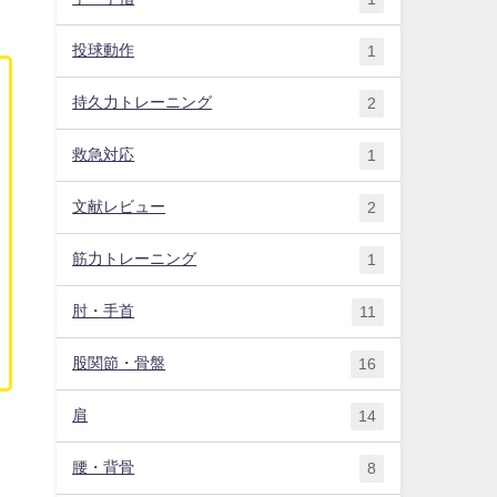
投球動作
1
持久力トレーニング
2
救急対応
1
文献レビュー
2
筋力トレーニング
1
肘・手首
11
股関節・骨盤
16
肩
14
腰・背骨
8