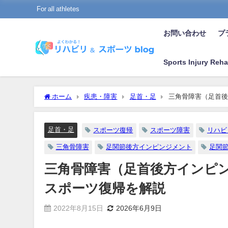
For all athletes
お問い合わせ
プラ
Sports Injury Reha
ホーム
疾患・障害
足首・足
三角骨障害（足首後
足首・足
スポーツ復帰
スポーツ障害
リハビ
三角骨障害
足関節後方インピンジメント
足関
三角骨障害（足首後方インピ
スポーツ復帰を解説
2022年8月15日
2026年6月9日