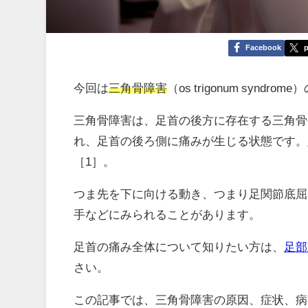
Facebook
p
今回は
三角骨障害
（os trigonum syn
三角骨障害は、足首の後方に存在する三角骨
れ、足首の後ろ側に痛みが生じる状態です。
［1］。
つま先を下に向ける動き、つまり足関節底屈
手などにみられることがあります。
足首の痛み全体について知りたい方は、
足部
さい。
この記事では、三角骨障害の原因、症状、病