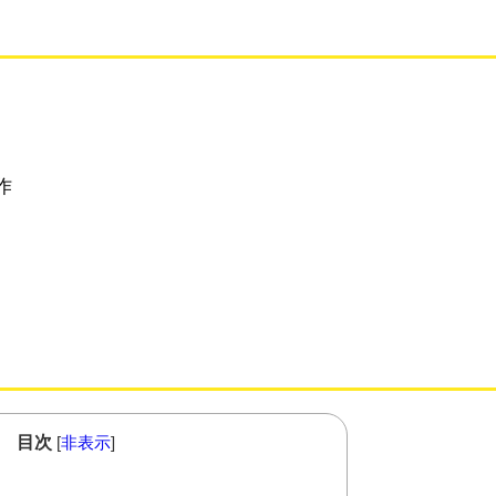
作
目次
[
非表示
]