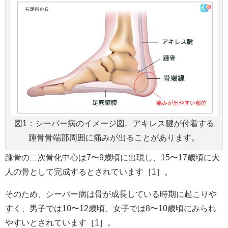
図1：シーバー病のイメージ図。アキレス腱が付着する
踵骨骨端部周囲に痛みが出ることがあります。
踵骨の二次骨化中心は7〜9歳頃に出現し、15〜17歳頃に大
人の骨として完成するとされています［1］。
そのため、シーバー病は骨が成長している時期に起こりや
すく、男子では10〜12歳頃、女子では8〜10歳頃にみられ
やすいとされています［1］。