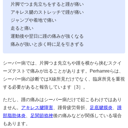
片脚でつま先立ちをすると踵が痛い
アキレス腱のストレッチで踵が痛い
ジャンプや着地で痛い
走ると痛い
運動後や翌日に踵の痛みが強くなる
痛みが強いと歩く時に足を引きずる
シーバー病では、片脚つま先立ちや踵を横から挟むスクイ
ーズテストで痛みが出ることがあります。Perhamreらは、
シーバー病の診断ではX線所見だけでなく、臨床所見を重視
する必要があると報告しています［3］。
ただし、踵の痛みはシーバー病だけで起こるわけではあり
ません。
アキレス腱障害
、踵骨疲労骨折、
足底腱膜炎
、
踵
部脂肪体炎
、
足関節捻挫
後の痛みなどが関係している場合
もあります。