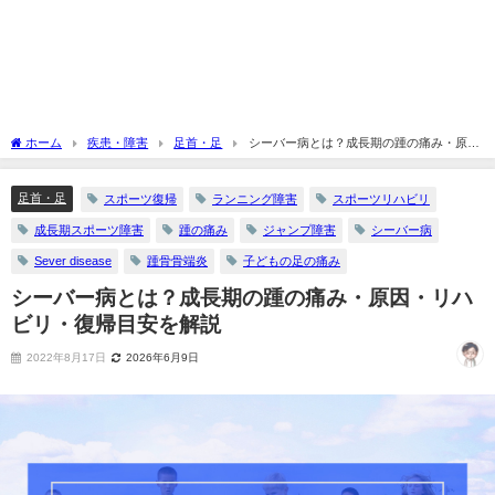
ホーム
疾患・障害
足首・足
シーバー病とは？成長期の踵の痛み・原
因・リハビリ・復帰目安を解説
足首・足
スポーツ復帰
ランニング障害
スポーツリハビリ
成長期スポーツ障害
踵の痛み
ジャンプ障害
シーバー病
Sever disease
踵骨骨端炎
子どもの足の痛み
シーバー病とは？成長期の踵の痛み・原因・リハ
ビリ・復帰目安を解説
2022年8月17日
2026年6月9日