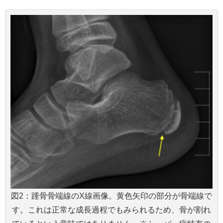
図2：踵骨骨端線のX線画像。黄色矢印の部分が骨端線で
す。これは正常な成長過程でもみられるため、骨が割れ