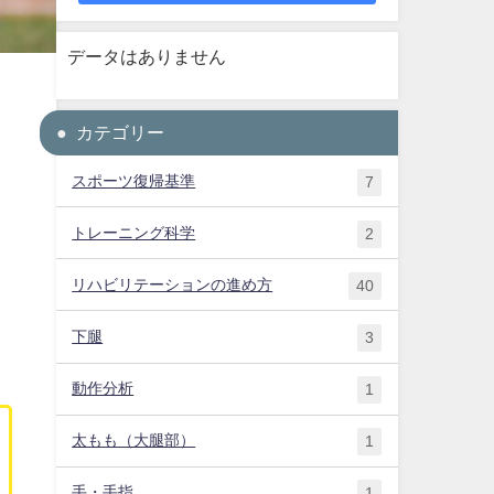
データはありません
カテゴリー
スポーツ復帰基準
7
トレーニング科学
2
リハビリテーションの進め方
40
。
下腿
3
動作分析
1
太もも（大腿部）
1
手・手指
1