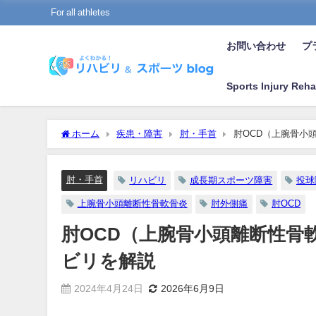
For all athletes
お問い合わせ
プラ
Sports Injury Reha
ホーム
疾患・障害
肘・手首
肘OCD（上腕骨小
肘・手首
リハビリ
成長期スポーツ障害
投球
上腕骨小頭離断性骨軟骨炎
肘外側痛
肘OCD
肘OCD（上腕骨小頭離断性骨
ビリを解説
2024年4月24日
2026年6月9日