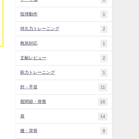
投球動作
1
持久力トレーニング
2
救急対応
1
文献レビュー
2
筋力トレーニング
1
肘・手首
11
股関節・骨盤
16
肩
14
腰・背骨
8