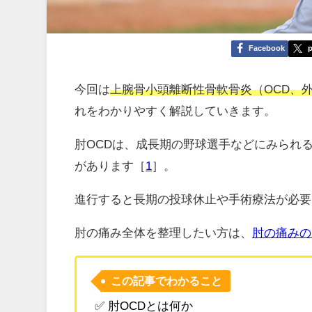
Facebook
p
今回は
上腕骨小頭離断性骨軟骨炎（OCD、
れをわかりやすく解説していきます。
肘OCDは、成長期の野球選手などにみられ
があります［
1
］。
進行すると長期の投球休止や手術療法が必要
肘の痛み全体を整理したい方は、
肘の痛みの
この記事でわかること
✅ 肘OCDとは何か