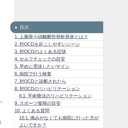
目次
1.
上腕骨小頭離断性骨軟骨炎とは？
2.
肘OCDを起こしやすいシーン
3.
肘OCDのよくある症状
4.
セルフチェックの目安
5.
早めに受診したいサイン
6.
病院で行う検査
7.
肘OCDと診断されたら
8.
肘OCDのリハビリテーション
8.1.
手術療法のリハビリテーション
し
9.
スポーツ復帰の目安
10.
よくある質問
10.1.
痛みがなくても病院に行った方が
球
よいですか？