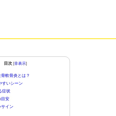
目次
[
非表示
]
性骨軟骨炎とは？
やすいシーン
る症状
の目安
いサイン