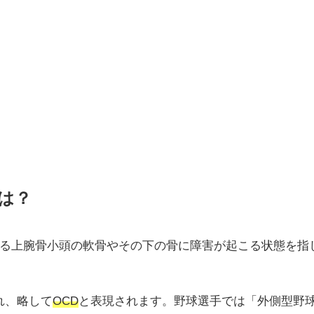
は？
る上腕骨小頭の軟骨やその下の骨に障害が起こる状態を指
と呼ばれ、略して
OCD
と表現されます。野球選手では「外側型野