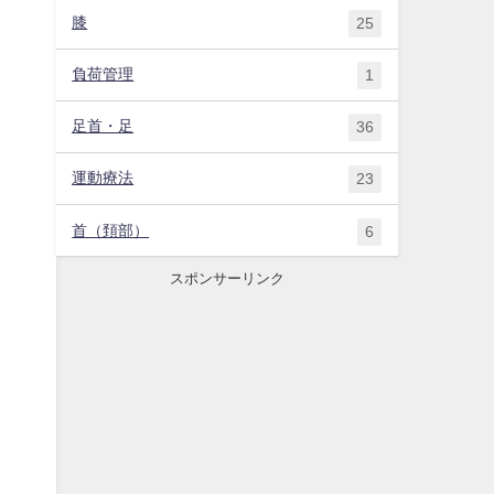
膝
25
負荷管理
1
足首・足
36
運動療法
23
首（頚部）
6
スポンサーリンク