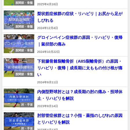
股関節・骨盤
2025年4月16日
梨状筋症候群の症状・リハビリ｜お尻から足が
しびれる
股関節・骨盤
2024年12月4日
グロインペイン症候群の原因・リハビリ・復帰
｜鼠径部の痛み
股関節・骨盤
2024年10月22日
下前腸骨棘裂離骨折（AIIS裂離骨折）の原因・
リハビリ・復帰｜成長期に太ももの付け根が痛
い
股関節・骨盤
2024年9月11日
内側型野球肘とは？成長期の肘の痛み・投球休
止・リハビリを解説
肘・手首
2023年9月14日
肘部管症候群とは？小指・薬指のしびれの原因
とリハビリを解説
肘・手首
2023年4月13日