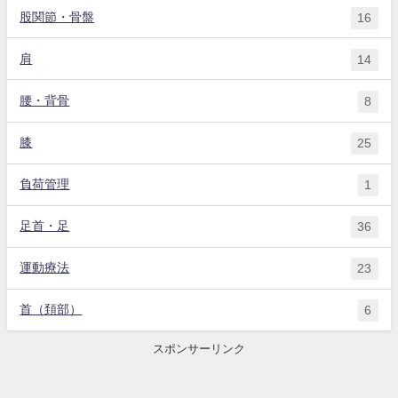
股関節・骨盤
16
肩
14
腰・背骨
8
膝
25
負荷管理
1
足首・足
36
運動療法
23
首（頚部）
6
スポンサーリンク