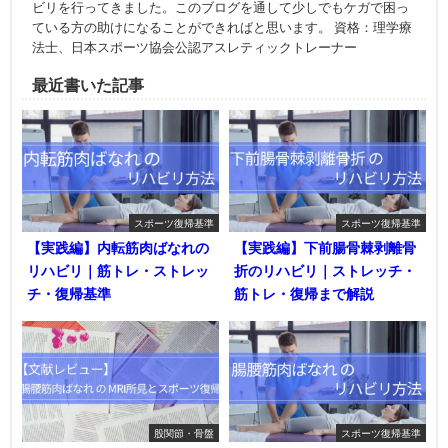
ビリを行ってきました。このブログを通して少しでもケガで困っ
ている方の助けになることができればと思います。 資格：理学療
法士、日本スポーツ協会公認アスレティックトレーナー
最近書いた記事
スポーツ復帰基準
スポーツ復帰基準
【実践編】内転筋肉ばなれの
【実践編】下前腸骨棘剥離骨
リハビリ｜筋トレ・ストレッ
折のリハビリ｜ストレッチ・
チ・復帰基準
筋トレ・復帰まで解説
股関節・骨盤
スポーツ復帰基準