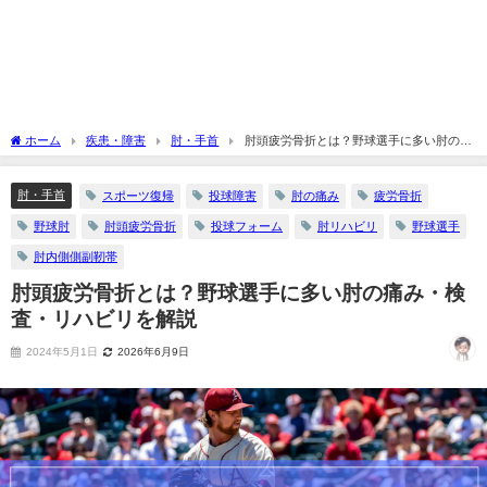
ホーム
疾患・障害
肘・手首
肘頭疲労骨折とは？野球選手に多い肘の痛
み・検査・リハビリを解説
肘・手首
スポーツ復帰
投球障害
肘の痛み
疲労骨折
野球肘
肘頭疲労骨折
投球フォーム
肘リハビリ
野球選手
肘内側側副靭帯
肘頭疲労骨折とは？野球選手に多い肘の痛み・検
査・リハビリを解説
2024年5月1日
2026年6月9日