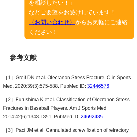
を相談したい！」
などご要望をお受けしています！
〈お問い合わせ〉
からお気軽にご連絡
ください！
参考文献
［1］Greif DN et al. Olecranon Stress Fracture. Clin Sports
Med. 2020;39(3):575-588. PubMed ID:
32446576
［2］Furushima K et al. Classification of Olecranon Stress
Fractures in Baseball Players. Am J Sports Med.
2014;42(6):1343-1351. PubMed ID:
24692435
［3］Paci JM et al. Cannulated screw fixation of refractory