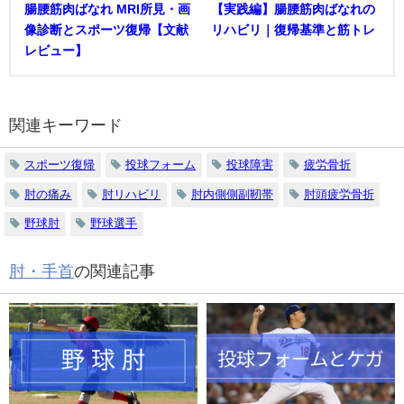
腸腰筋肉ばなれ MRI所見・画
【実践編】腸腰筋肉ばなれの
像診断とスポーツ復帰【文献
リハビリ｜復帰基準と筋トレ
レビュー】
関連キーワード
スポーツ復帰
投球フォーム
投球障害
疲労骨折
肘の痛み
肘リハビリ
肘内側側副靭帯
肘頭疲労骨折
野球肘
野球選手
肘・手首
の関連記事