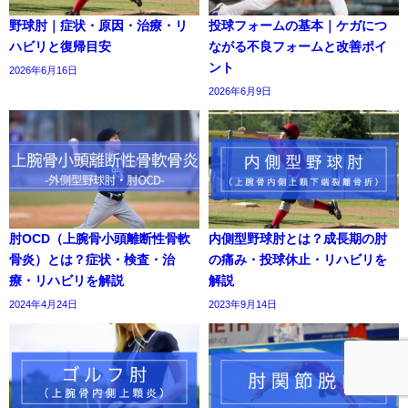
野球肘｜症状・原因・治療・リ
投球フォームの基本｜ケガにつ
ハビリと復帰目安
ながる不良フォームと改善ポイ
ント
2026年6月16日
2026年6月9日
肘OCD（上腕骨小頭離断性骨軟
内側型野球肘とは？成長期の肘
骨炎）とは？症状・検査・治
の痛み・投球休止・リハビリを
療・リハビリを解説
解説
2024年4月24日
2023年9月14日