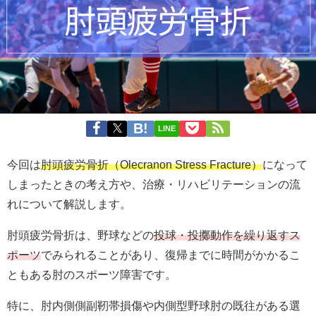
LINE
今回は
肘頭疲労骨折（Olecranon Stress Fracture）
になって
しまったときの考え方や、治療・リハビリテーションの流
れについて解説します。
肘頭疲労骨折は、野球などの
投球・投擲動作を繰り返すス
ポーツ
でみられることがあり、復帰までに時間がかかるこ
ともある肘のスポーツ障害です。
特に、肘内側側副靭帯損傷や内側型野球肘の既往がある選