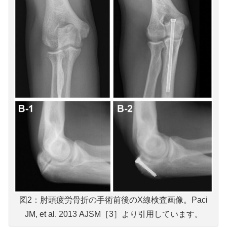
図2：肘頭疲労骨折の手術前後のX線検査画像。Paci
JM, et al. 2013 AJSM［3］より引用しています。