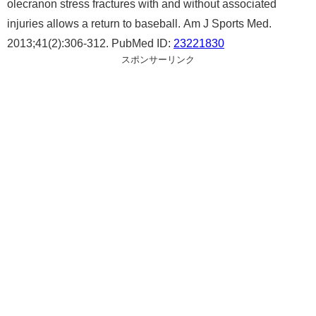
olecranon stress fractures with and without associated
injuries allows a return to baseball. Am J Sports Med.
2013;41(2):306-312. PubMed ID:
23221830
スポンサーリンク