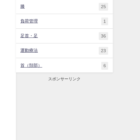
膝
25
負荷管理
1
足首・足
36
運動療法
23
首（頚部）
6
スポンサーリンク