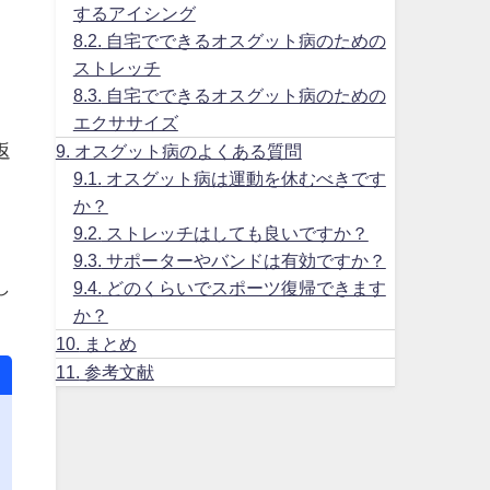
するアイシング
8.2.
自宅でできるオスグット病のための
ストレッチ
8.3.
自宅でできるオスグット病のための
エクササイズ
返
9.
オスグット病のよくある質問
9.1.
オスグット病は運動を休むべきです
か？
9.2.
ストレッチはしても良いですか？
9.3.
サポーターやバンドは有効ですか？
し
9.4.
どのくらいでスポーツ復帰できます
か？
10.
まとめ
11.
参考文献