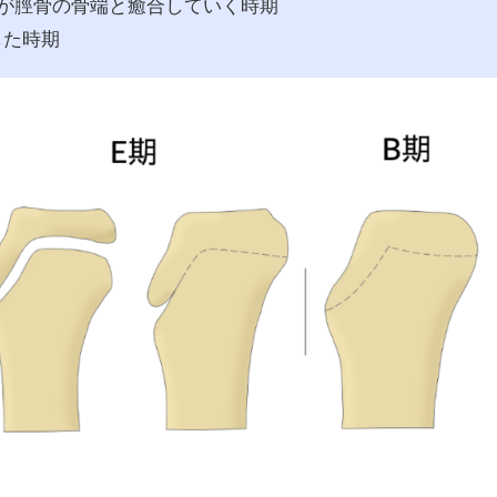
骨化中心が脛骨の骨端と癒合していく時期
した時期