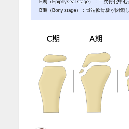
E期（Epiphyseal stage）：二次
B期（Bony stage）：骨端軟骨板が閉鎖