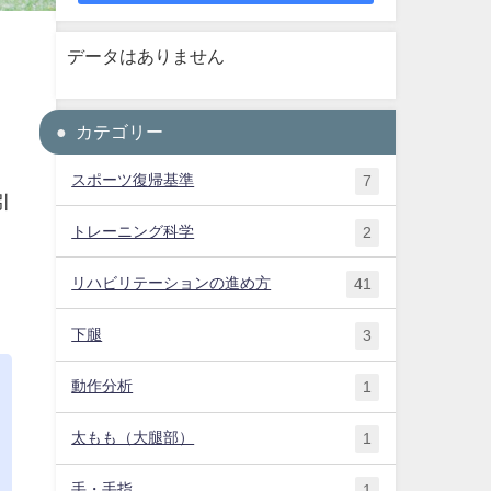
データはありません
カテゴリー
スポーツ復帰基準
7
引
トレーニング科学
2
リハビリテーションの進め方
41
下腿
3
動作分析
1
太もも（大腿部）
1
手・手指
1