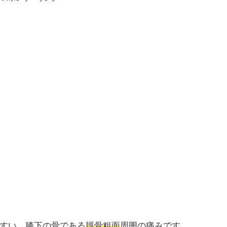
すい、膝下の骨である
脛骨粗面
周囲の痛みです。