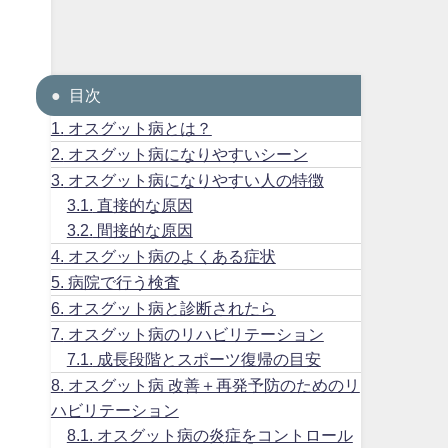
目次
1.
オスグット病とは？
2.
オスグット病になりやすいシーン
3.
オスグット病になりやすい人の特徴
3.1.
直接的な原因
3.2.
間接的な原因
4.
オスグット病のよくある症状
5.
病院で行う検査
6.
オスグット病と診断されたら
7.
オスグット病のリハビリテーション
7.1.
成長段階とスポーツ復帰の目安
8.
オスグット病 改善＋再発予防のためのリ
ハビリテーション
8.1.
オスグット病の炎症をコントロール