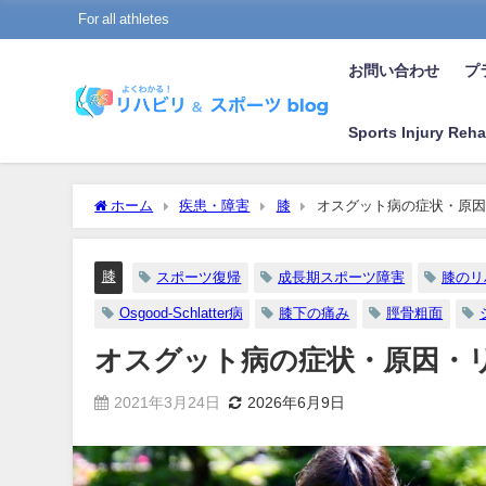
For all athletes
お問い合わせ
プラ
Sports Injury Reha
ホーム
疾患・障害
膝
オスグット病の症状・原因
膝
スポーツ復帰
成長期スポーツ障害
膝のリ
Osgood-Schlatter病
膝下の痛み
脛骨粗面
オスグット病の症状・原因・
2021年3月24日
2026年6月9日