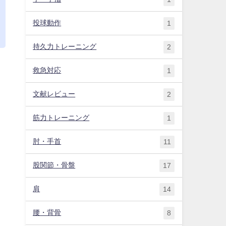
投球動作
1
持久力トレーニング
2
救急対応
1
文献レビュー
2
筋力トレーニング
1
肘・手首
11
股関節・骨盤
17
肩
14
腰・背骨
8