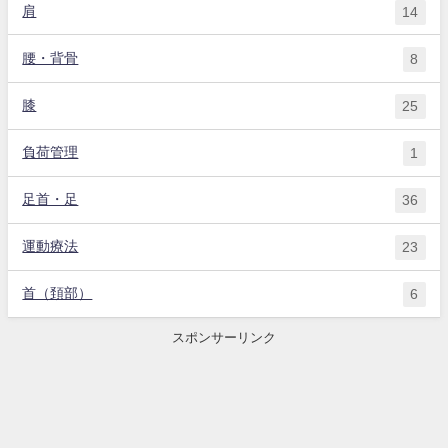
肩
14
腰・背骨
8
膝
25
負荷管理
1
足首・足
36
運動療法
23
首（頚部）
6
スポンサーリンク