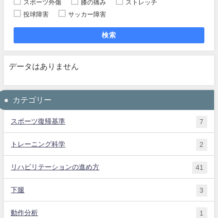
スポーツ外傷
膝の痛み
ストレッチ
投球障害
サッカー障害
検索
データはありません
カテゴリー
スポーツ復帰基準
7
トレーニング科学
2
リハビリテーションの進め方
41
下腿
3
動作分析
1