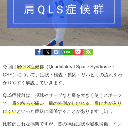
LINE
今回は
肩QLS症候群
（Quadrilateral Space Syndrome：
QSS）について、症状・検査・原因・リハビリの流れをわ
かりやすく解説していきます。
QLS症候群は、投球やサーブなど肩を大きく使うスポーツ
で、
肩の後ろが痛い
、
肩の外側がしびれる
、
肩に力が入り
にくい
といった症状に関係することがあります［1］。
比較的まれな病態ですが、首の神経症状や腱板損傷、イン