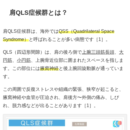
肩QLS症候群とは？
肩QLS症候群は、海外では
QSS（Quadrilateral Space
Syndrome）
と呼ばれることが多い病態です［1］。
QLS（四辺形間隙）は、肩の後ろ側で
上腕三頭筋長頭
、
大
円筋
、
小円筋
、上腕骨近位部に囲まれたスペースを指しま
す。この部位には
腋窩神経
と後上腕回旋動脈が通っていま
す。
この周囲で反復ストレスや組織の緊張、狭窄が起こると、
腋窩神経や血管が圧迫され、肩後方〜外側の痛み、しび
れ、脱力感などが出ることがあります［1］。