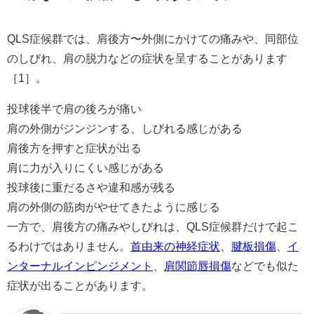
QLS症候群では、肩後方〜外側にかけての痛みや、同部位
のしびれ、肩の脱力などの症状を呈することがあります
［1］。
投球後半で肩の後ろが痛い
肩の外側がジンジンする、しびれる感じがある
肩後方を押すと症状が出る
肩に力が入りにくい感じがある
投球後に重だるさや違和感が残る
肩の外側の筋肉がやせてきたように感じる
一方で、肩後方の痛みやしびれは、QLS症候群だけで起こ
るわけではありません。
首由来の神経症状
、
腱板損傷
、
イ
ンターナルインピンジメント
、
肩関節唇損傷
などでも似た
症状が出ることがあります。