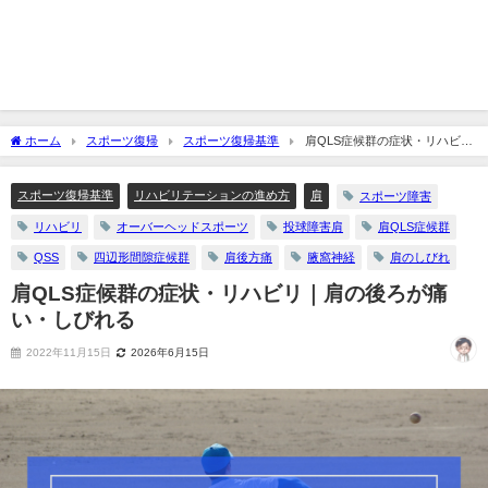
ホーム
スポーツ復帰
スポーツ復帰基準
肩QLS症候群の症状・リハビリ
｜肩の後ろが痛い・しびれる
スポーツ復帰基準
リハビリテーションの進め方
肩
スポーツ障害
リハビリ
オーバーヘッドスポーツ
投球障害肩
肩QLS症候群
QSS
四辺形間隙症候群
肩後方痛
腋窩神経
肩のしびれ
肩QLS症候群の症状・リハビリ｜肩の後ろが痛
い・しびれる
2022年11月15日
2026年6月15日