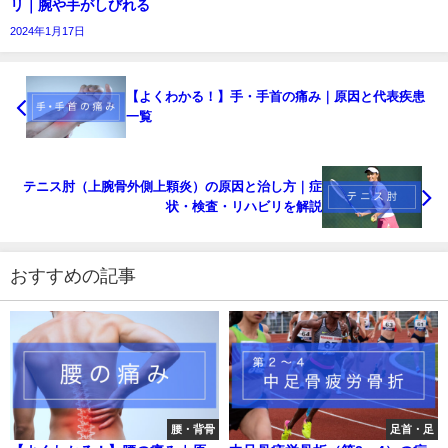
リ｜腕や手がしびれる
2024年1月17日
【よくわかる！】手・手首の痛み｜原因と代表疾患
一覧
テニス肘（上腕骨外側上顆炎）の原因と治し方｜症
状・検査・リハビリを解説
おすすめの記事
腰・背骨
足首・足