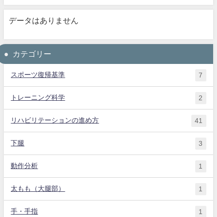
データはありません
カテゴリー
スポーツ復帰基準
7
トレーニング科学
2
リハビリテーションの進め方
41
下腿
3
動作分析
1
太もも（大腿部）
1
手・手指
1