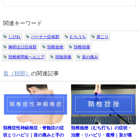
関連キーワード
しびれ
バーナー症候群
むちうち
肩こり
胸郭出口症候群
頚椎捻挫
頚椎損傷
頚椎椎間板ヘルニア
頚髄損傷
首の痛み
首（頚部）
の関連記事
頚椎症性神経根症・脊髄症の症
頚椎捻挫（むち打ち）の症状・
状とリハビリ｜首の痛みと手の
治療・リハビリ・復帰｜首が痛