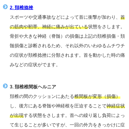
2. 頚椎捻挫
スポーツや交通事故などによって首に衝撃が加わり、
首
の筋肉や靭帯、神経に痛みが出ている
状態をさします。
骨折や大きな神経（脊髄）の損傷は上記の頚椎損傷・頚
髄損傷と診断されるため、それ以外のいわゆるムチウチ
の症状が頚椎捻挫に分類されます。首を動かした時の痛
みなどの症状がでます。
3. 頚椎椎間板ヘルニア
頚椎の間のクッションにあたる
椎間板が変形（損傷）
し、後方にある脊髄や神経根を圧迫することで
神経症状
が出現
する状態をさします。首への繰り返し負荷によっ
て生じることが多いですが、一回の外力をきっかけに症