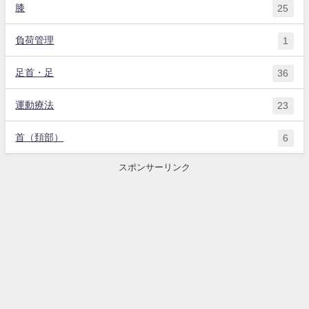
膝
25
負荷管理
1
足首・足
36
運動療法
23
首（頚部）
6
スポンサーリンク