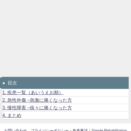
目次
1.
疾患一覧（あいうえお順）
2.
急性外傷 −急激に痛くなった方
3.
慢性障害 −徐々に痛くなった方
4.
まとめ
お問い合わせ
プライバシーポリシー・免責事項｜Simple Rehabilitation