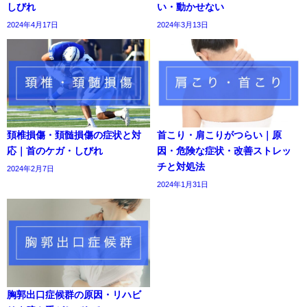
しびれ
い・動かせない
2024年4月17日
2024年3月13日
頚椎損傷・頚髄損傷の症状と対
首こり・肩こりがつらい｜原
応｜首のケガ・しびれ
因・危険な症状・改善ストレッ
チと対処法
2024年2月7日
2024年1月31日
胸郭出口症候群の原因・リハビ