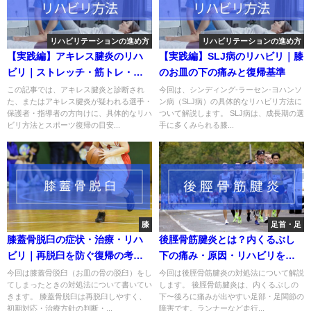
リハビリテーションの進め方
リハビリテーションの進め方
【実践編】アキレス腱炎のリハ
【実践編】SLJ病のリハビリ｜膝
ビリ｜ストレッチ・筋トレ・復
のお皿の下の痛みと復帰基準
帰基準を解説
この記事では、アキレス腱炎と診断され
今回は、シンディング-ラーセン-ヨハンソ
た、またはアキレス腱炎が疑われる選手・
ン病（SLJ病）の具体的なリハビリ方法に
保護者・指導者の方向けに、具体的なリハ
ついて解説します。 SLJ病は、成長期の選
ビリ方法とスポーツ復帰の目安...
手に多くみられる膝...
膝
足首・足
膝蓋骨脱臼の症状・治療・リハ
後脛骨筋腱炎とは？内くるぶし
ビリ｜再脱臼を防ぐ復帰の考え
下の痛み・原因・リハビリを解
方
説
今回は膝蓋骨脱臼（お皿の骨の脱臼）をし
今回は後脛骨筋腱炎の対処法について解説
てしまったときの対処法について書いてい
します。 後脛骨筋腱炎は、内くるぶしの
きます。 膝蓋骨脱臼は再脱臼しやすく、
下〜後ろに痛みが出やすい足部・足関節の
初期対応・治療方針の判断・...
障害です。ランナーなど走行...