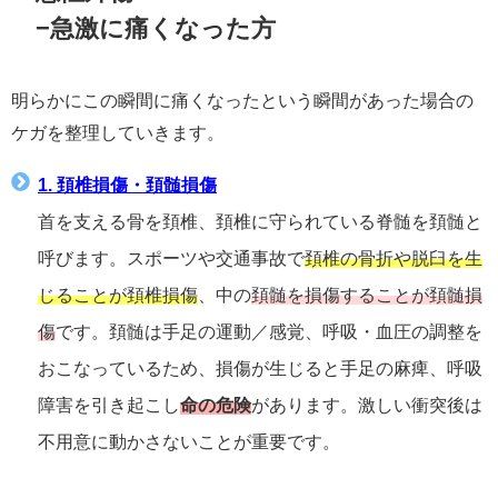
−急激に痛くなった方
明らかにこの瞬間に痛くなったという瞬間があった場合の
ケガを整理していきます。
1. 頚椎損傷・頚髄損傷
首を支える骨を頚椎、頚椎に守られている脊髄を頚髄と
呼びます。スポーツや交通事故で
頚椎の骨折や脱臼を生
じることが頚椎損傷
、中の
頚髄を損傷することが頚髄損
傷
です。頚髄は手足の運動／感覚、呼吸・血圧の調整を
おこなっているため、損傷が生じると手足の麻痺、呼吸
障害を引き起こし
命の危険
があります。激しい衝突後は
不用意に動かさないことが重要です。