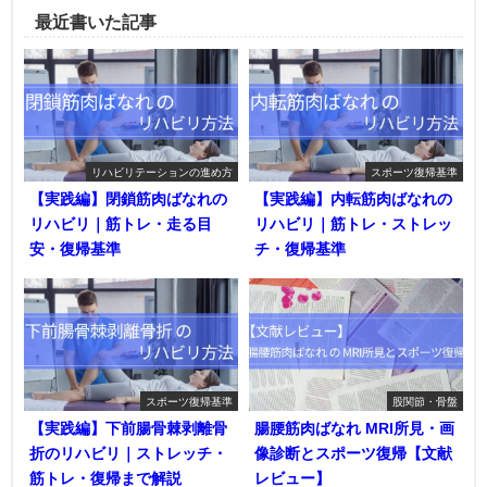
最近書いた記事
リハビリテーションの進め方
スポーツ復帰基準
【実践編】閉鎖筋肉ばなれの
【実践編】内転筋肉ばなれの
リハビリ｜筋トレ・走る目
リハビリ｜筋トレ・ストレッ
安・復帰基準
チ・復帰基準
スポーツ復帰基準
股関節・骨盤
【実践編】下前腸骨棘剥離骨
腸腰筋肉ばなれ MRI所見・画
折のリハビリ｜ストレッチ・
像診断とスポーツ復帰【文献
筋トレ・復帰まで解説
レビュー】