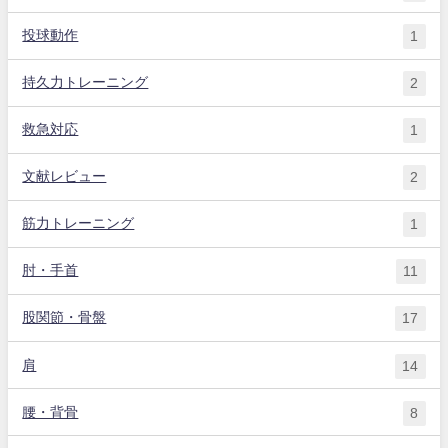
投球動作
1
持久力トレーニング
2
救急対応
1
文献レビュー
2
筋力トレーニング
1
肘・手首
11
股関節・骨盤
17
肩
14
腰・背骨
8