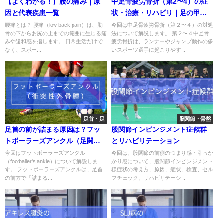
【よくわかる！】腰の痛み｜原
中足骨疲労骨折（第2〜4）の症
因と代表疾患一覧
状・治療・リハビリ｜足の甲の
痛みの原因と復帰の目安
腰痛とは？ 腰痛（low back pain）は、肋
今回は中足骨疲労骨折（第２〜４）の対処
骨の下からお尻の上までの範囲に生じる痛
法について解説します。 第２〜４中足骨
みや違和感を指します。 日常生活だけで
疲労骨折は、ランナーやジャンプ動作の多
なく、スポー...
いスポーツ選手に起こりやす...
足首・足
股関節・骨盤
足首の前が詰まる原因は？フッ
股関節インピンジメント症候群
トボーラーズアンクル（足関節
とリハビリテーション
前方インピンジメント）を解説
今回はフットボーラーズアンクル
今回は、股関節の前側のつまり感・引っか
（footballer's ankle）について解説しま
かり感について、股関節インピンジメント
す。 フットボーラーズアンクルは、足首
様症状の考え方、原因、症状、検査、セル
の前方で「詰まる...
フチェック、リハビリテーシ...