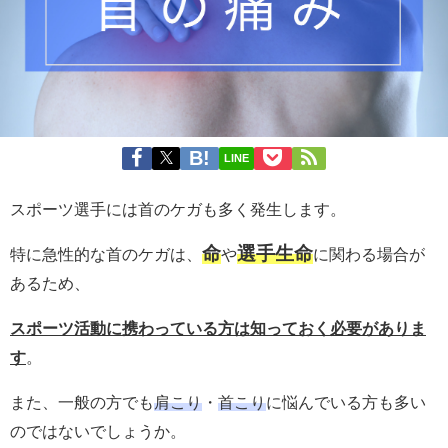
LINE
スポーツ選手には首のケガも多く発生します。
命
選手生命
特に急性的な首のケガは、
や
に関わる場合が
あるため、
スポーツ活動に携わっている方は知っておく必要がありま
す
。
また、一般の方でも
肩こり
・
首こり
に悩んでいる方も多い
のではないでしょうか。