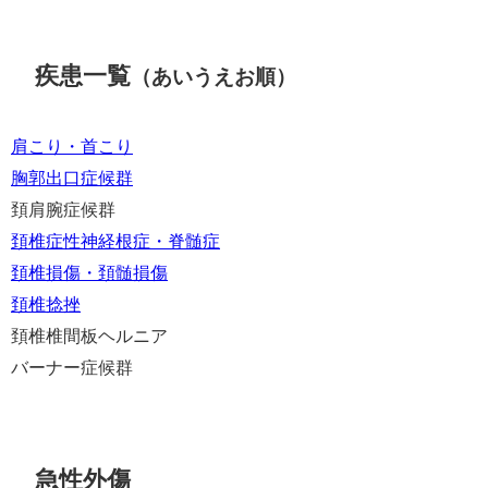
疾患一覧
（あいうえお順）
肩こり・首こり
胸郭出口症候群
頚肩腕症候群
頚椎症性神経根症・脊髄症
頚椎損傷・頚髄損傷
頚椎捻挫
頚椎椎間板ヘルニア
バーナー症候群
急性外傷