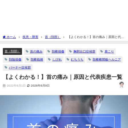
ホーム
疾患・障害
首（頚部）
【よくわかる！】首の痛み｜原因と代表
疾患一覧
首（頚部）
首の痛み
頚椎損傷
胸郭出口症候群
肩こり
頚髄損傷
頚椎捻挫
しびれ
むちうち
頚椎椎間板ヘルニア
バーナー症候群
【よくわかる！】首の痛み｜原因と代表疾患一覧
2022年6月1日
2026年6月9日