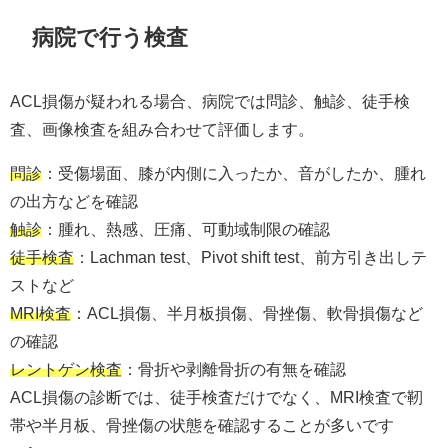
病院で行う検査
ACL損傷が疑われる場合、病院では問診、触診、徒手検
査、画像検査を組み合わせて評価します。
問診
：受傷場面、膝が内側に入ったか、音がしたか、腫れ
の出方などを確認
触診
：腫れ、熱感、圧痛、可動域制限の確認
徒手検査
：Lachman test、Pivot shift test、前方引き出しテ
ストなど
MRI検査
：ACL損傷、半月板損傷、骨挫傷、軟骨損傷など
の確認
レントゲン検査
：骨折や剥離骨折の有無を確認
ACL損傷の診断では、徒手検査だけでなく、MRI検査で靭
帯や半月板、骨挫傷の状態を確認することが多いです