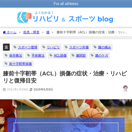
For all athletes
ホーム
疾患・障害
膝
膝前十字靭帯（ACL）損傷の症状・治療・リハビ
リと復帰目安
膝
スポーツ復帰
リハビリ
スポーツ外傷
膝の痛み
保存療法
手術療法
ACL損傷
膝関節
膝のケガ
前十字靭帯損傷
膝前十字靭帯（ACL）損傷の症状・治療・リハビ
リと復帰目安
2021年1月29日
2026年6月9日