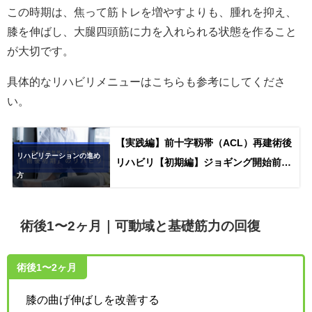
この時期は、焦って筋トレを増やすよりも、腫れを抑え、
膝を伸ばし、大腿四頭筋に力を入れられる状態を作ること
が大切です。
具体的なリハビリメニューはこちらも参考にしてくださ
い。
【実践編】前十字靱帯（ACL）再建術後
リハビリテーションの進め
リハビリ【初期編】ジョギング開始前ま
方
での進め方
術後1〜2ヶ月｜可動域と基礎筋力の回復
術後1〜2ヶ月
膝の曲げ伸ばしを改善する