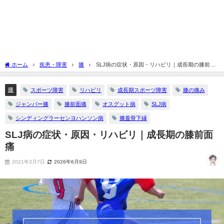
ホーム
疾患・障害
膝
SLJ病の症状・原因・リハビリ｜成長期の膝前面
痛
膝
スポーツ障害
リハビリ
成長期スポーツ障害
膝の痛み
ジャンパー膝
膝前面痛
オスグット病
SLJ病
シンディングラーセンヨハンソン病
膝蓋骨下縁
SLJ病の症状・原因・リハビリ｜成長期の膝前面
痛
2021年3月7日
2026年6月9日