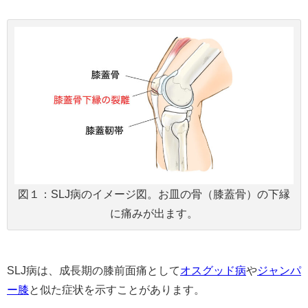
図１：SLJ病のイメージ図。お皿の骨（膝蓋骨）の下縁
に痛みが出ます。
SLJ病は、成長期の膝前面痛として
オスグッド病
や
ジャンパ
ー膝
と似た症状を示すことがあります。