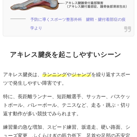
予防に導くスポーツ整形外科 腱鞘・腱付着部症の疫
学より
アキレス腱炎を起こしやすいシーン
アキレス腱炎は、
ランニング
や
ジャンプ
を繰り返すスポー
ツで発生しやすい障害です。
特に、長距離ランナー、短距離選手、サッカー、バスケッ
トボール、バレーボール、テニスなど、走る・跳ぶ・切り
返す動作が多い競技でみられます。
練習量の急な増加、スピード練習、坂道走、硬い路面、シ
ューズ変更、ふくらはぎの筋力低下、足首や足部の不安定