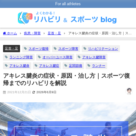
For all athletes
ホーム
疾患・障害
足首・足
アキレス腱炎の症状・原因・治し方｜スポ
ーツ復帰までのリハビリを解説
足首・足
スポーツ復帰
スポーツ障害
リハビリテーション
ランニング障害
オーバーユース障害
アキレス腱障害
アキレス腱炎
アキレス腱症
足関節痛
ランナー
アキレス腱炎の症状・原因・治し方｜スポーツ復
帰までのリハビリを解説
2021年12月21日
2026年6月9日