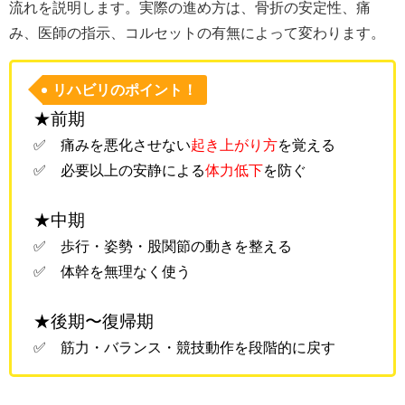
流れを説明します。実際の進め方は、骨折の安定性、痛
み、医師の指示、コルセットの有無によって変わります。
リハビリのポイント！
★前期
✅ 痛みを悪化させない
起き上がり方
を覚える
✅ 必要以上の安静による
体力低下
を防ぐ
★中期
✅ 歩行・姿勢・股関節の動きを整える
✅ 体幹を無理なく使う
★後期〜復帰期
✅ 筋力・バランス・競技動作を段階的に戻す