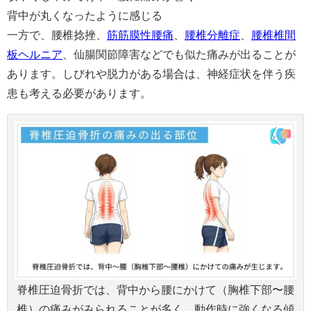
背中が丸くなったように感じる
一方で、腰椎捻挫、
筋筋膜性腰痛
、
腰椎分離症
、
腰椎椎間
板ヘルニア
、仙腸関節障害などでも似た痛みが出ることが
あります。しびれや脱力がある場合は、神経症状を伴う疾
患も考える必要があります。
脊椎圧迫骨折では、背中から腰にかけて（胸椎下部〜腰
椎）の痛みがみられることが多く、動作時に強くなる傾