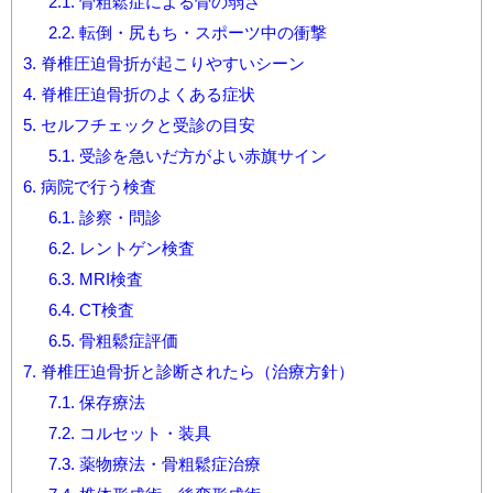
2.1.
骨粗鬆症による骨の弱さ
2.2.
転倒・尻もち・スポーツ中の衝撃
3.
脊椎圧迫骨折が起こりやすいシーン
4.
脊椎圧迫骨折のよくある症状
5.
セルフチェックと受診の目安
5.1.
受診を急いだ方がよい赤旗サイン
6.
病院で行う検査
6.1.
診察・問診
6.2.
レントゲン検査
6.3.
MRI検査
6.4.
CT検査
6.5.
骨粗鬆症評価
7.
脊椎圧迫骨折と診断されたら（治療方針）
7.1.
保存療法
7.2.
コルセット・装具
7.3.
薬物療法・骨粗鬆症治療