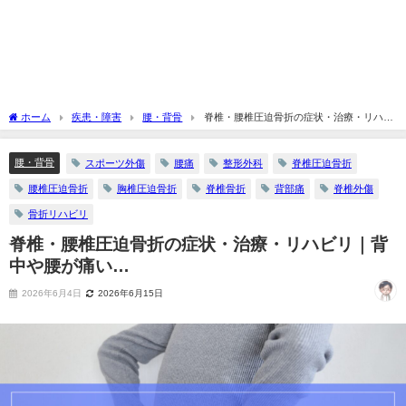
ホーム
疾患・障害
腰・背骨
脊椎・腰椎圧迫骨折の症状・治療・リハビ
リ｜背中や腰が痛い…
腰・背骨
スポーツ外傷
腰痛
整形外科
脊椎圧迫骨折
腰椎圧迫骨折
胸椎圧迫骨折
脊椎骨折
背部痛
脊椎外傷
骨折リハビリ
脊椎・腰椎圧迫骨折の症状・治療・リハビリ｜背
中や腰が痛い…
2026年6月4日
2026年6月15日