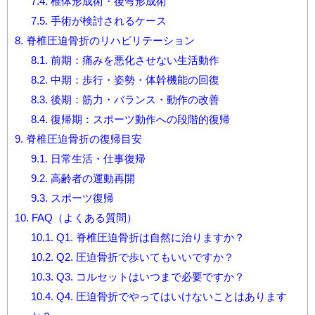
7.4.
椎体形成術・後弯形成術
7.5.
手術が検討されるケース
8.
脊椎圧迫骨折のリハビリテーション
8.1.
前期：痛みを悪化させない生活動作
8.2.
中期：歩行・姿勢・体幹機能の回復
8.3.
後期：筋力・バランス・動作の改善
8.4.
復帰期：スポーツ動作への段階的復帰
9.
脊椎圧迫骨折の復帰目安
9.1.
日常生活・仕事復帰
9.2.
高齢者の運動再開
9.3.
スポーツ復帰
10.
FAQ（よくある質問）
10.1.
Q1. 脊椎圧迫骨折は自然に治りますか？
10.2.
Q2. 圧迫骨折で歩いてもいいですか？
10.3.
Q3. コルセットはいつまで必要ですか？
10.4.
Q4. 圧迫骨折でやってはいけないことはあります