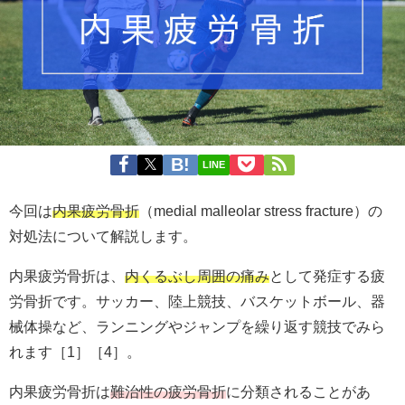
LINE
今回は
内果疲労骨折
（medial malleolar stress fracture）の
対処法について解説します。
内果疲労骨折は、
内くるぶし周囲の痛み
として発症する疲
労骨折です。サッカー、陸上競技、バスケットボール、器
械体操など、ランニングやジャンプを繰り返す競技でみら
れます［1］［4］。
内果疲労骨折は
難治性の疲労骨折
に分類されることがあ