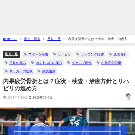
ホーム
疾患・障害
足首・足
内果疲労骨折とは？症状・検査・治療方針
とリハビリの進め方
足首・足
スポーツ障害
リハビリ
ランニング障害
疲労骨折
足首の痛み
内くるぶしの痛み
ジャンプ動作
内果疲労骨折
サッカーの怪我
競技復帰
内果疲労骨折とは？症状・検査・治療方針とリハ
ビリの進め方
2023年2月9日
2026年6月9日