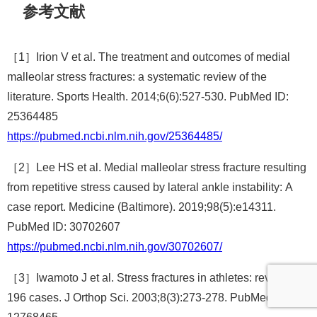
参考文献
［1］Irion V et al. The treatment and outcomes of medial
malleolar stress fractures: a systematic review of the
literature. Sports Health. 2014;6(6):527-530. PubMed ID:
25364485
https://pubmed.ncbi.nlm.nih.gov/25364485/
［2］Lee HS et al. Medial malleolar stress fracture resulting
from repetitive stress caused by lateral ankle instability: A
case report. Medicine (Baltimore). 2019;98(5):e14311.
PubMed ID: 30702607
https://pubmed.ncbi.nlm.nih.gov/30702607/
［3］Iwamoto J et al. Stress fractures in athletes: review of
196 cases. J Orthop Sci. 2003;8(3):273-278. PubMed ID: