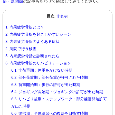
部・足関節
の記事もあわせて確認してみてください。
目次
[
非表示
]
1.
内果疲労骨折とは？
2.
内果疲労骨折を起こしやすいシーン
3.
内果疲労骨折のよくある症状
4.
病院で行う検査
5.
内果疲労骨折と診断されたら
6.
内果疲労骨折のリハビリテーション
6.1.
非荷重期：体重をかけない時期
6.2.
部分荷重期：部分荷重が許可された時期
6.3.
荷重開始期：歩行の許可が出た時期
6.4.
ジョギング開始期：ジョギングの許可が出た時期
6.5.
リハビリ後期：ステップワーク・部分練習開始許可
が出た時期
6.6.
復帰期：全体練習への復帰を目指す時期