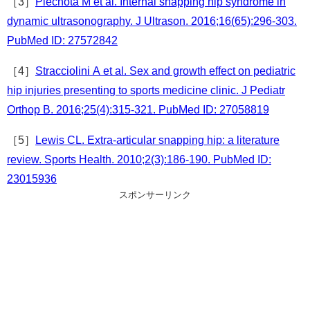
［3］
Piechota M et al. Internal snapping hip syndrome in
dynamic ultrasonography. J Ultrason. 2016;16(65):296-303.
PubMed ID: 27572842
［4］
Stracciolini A et al. Sex and growth effect on pediatric
hip injuries presenting to sports medicine clinic. J Pediatr
Orthop B. 2016;25(4):315-321. PubMed ID: 27058819
［5］
Lewis CL. Extra-articular snapping hip: a literature
review. Sports Health. 2010;2(3):186-190. PubMed ID:
23015936
スポンサーリンク