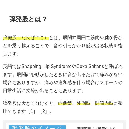
弾発股とは？
弾発股（だんぱつこ）
とは、股関節周囲で筋肉や腱が骨な
どを乗り越えることで、音や引っかかり感が出る状態を指
します。
英語ではSnapping Hip SyndromeやCoxa Saltansと呼ばれ
ます。股関節を動かしたときに音が出るだけで痛みがない
場合もありますが、痛みや違和感を伴う場合はスポーツや
日常生活に支障が出ることもあります。
弾発股は大きく分けると、
内側型
、
外側型
、
関節内型
に整
理できます［1］［2］。