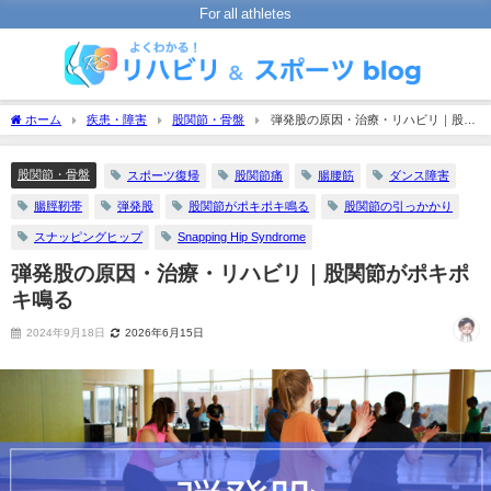
For all athletes
ホーム
疾患・障害
股関節・骨盤
弾発股の原因・治療・リハビリ｜股関
節がポキポキ鳴る
股関節・骨盤
スポーツ復帰
股関節痛
腸腰筋
ダンス障害
腸脛靭帯
弾発股
股関節がポキポキ鳴る
股関節の引っかかり
スナッピングヒップ
Snapping Hip Syndrome
弾発股の原因・治療・リハビリ｜股関節がポキポ
キ鳴る
2024年9月18日
2026年6月15日