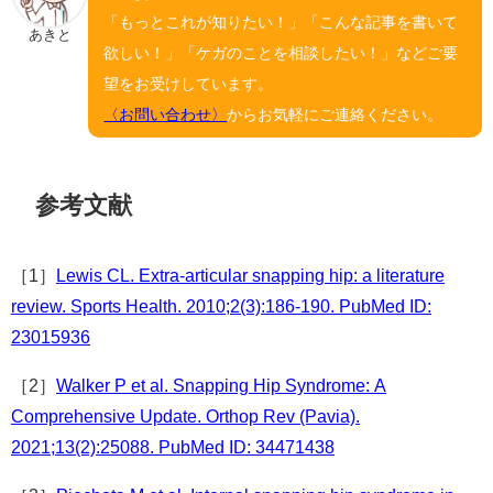
「もっとこれが知りたい！」「こんな記事を書いて
あきと
欲しい！」「ケガのことを相談したい！」などご要
望をお受けしています。
〈お問い合わせ〉
からお気軽にご連絡ください。
参考文献
［1］
Lewis CL. Extra-articular snapping hip: a literature
review. Sports Health. 2010;2(3):186-190. PubMed ID:
23015936
［2］
Walker P et al. Snapping Hip Syndrome: A
Comprehensive Update. Orthop Rev (Pavia).
2021;13(2):25088. PubMed ID: 34471438