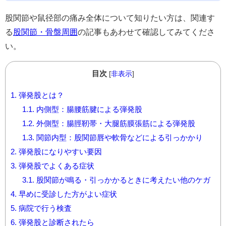
股関節や鼠径部の痛み全体について知りたい方は、関連す
る
股関節・骨盤周囲
の記事もあわせて確認してみてくださ
い。
目次
[
非表示
]
1.
弾発股とは？
1.1.
内側型：腸腰筋腱による弾発股
1.2.
外側型：腸脛靭帯・大腿筋膜張筋による弾発股
1.3.
関節内型：股関節唇や軟骨などによる引っかかり
2.
弾発股になりやすい要因
3.
弾発股でよくある症状
3.1.
股関節が鳴る・引っかかるときに考えたい他のケガ
4.
早めに受診した方がよい症状
5.
病院で行う検査
6.
弾発股と診断されたら