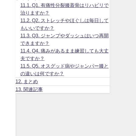
11.1.
Q1. 有痛性分裂膝蓋骨はリハビリで
治りますか？
11.2.
Q2. ストレッチやほぐしは毎日して
もいいですか？
11.3.
Q3. ジャンプやダッシュはいつ再開
できますか？
11.4.
Q4. 痛みがあるまま練習しても大丈
夫ですか？
11.5.
Q5. オスグッド病やジャンパー膝と
の違いは何ですか？
12.
まとめ
13.
関連記事