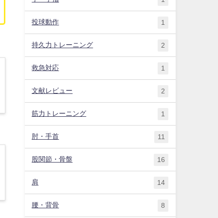
投球動作
1
持久力トレーニング
2
救急対応
1
文献レビュー
2
筋力トレーニング
1
肘・手首
11
股関節・骨盤
16
肩
14
腰・背骨
8