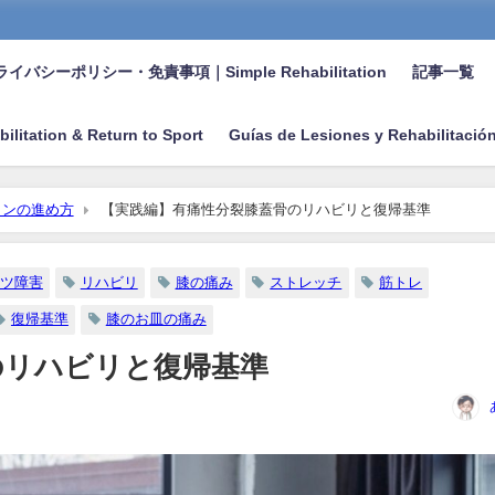
イバシーポリシー・免責事項｜Simple Rehabilitation
記事一覧
bilitation & Return to Sport
Guías de Lesiones y Rehabilitació
ョンの進め方
【実践編】有痛性分裂膝蓋骨のリハビリと復帰基準
ツ障害
リハビリ
膝の痛み
ストレッチ
筋トレ
復帰基準
膝のお皿の痛み
のリハビリと復帰基準