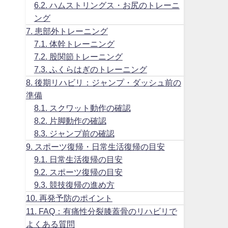
6.2.
ハムストリングス・お尻のトレーニ
ング
7.
患部外トレーニング
7.1.
体幹トレーニング
7.2.
股関節トレーニング
7.3.
ふくらはぎのトレーニング
8.
後期リハビリ：ジャンプ・ダッシュ前の
準備
8.1.
スクワット動作の確認
8.2.
片脚動作の確認
8.3.
ジャンプ前の確認
9.
スポーツ復帰・日常生活復帰の目安
9.1.
日常生活復帰の目安
9.2.
スポーツ復帰の目安
9.3.
競技復帰の進め方
10.
再発予防のポイント
11.
FAQ：有痛性分裂膝蓋骨のリハビリで
よくある質問