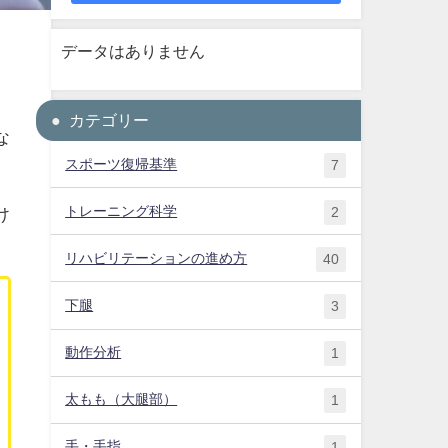
データはありません
カテゴリー
な
スポーツ復帰基準
7
トレーニング科学
け
2
リハビリテーションの進め方
40
下腿
3
動作分析
1
太もも（大腿部）
1
手・手指
1