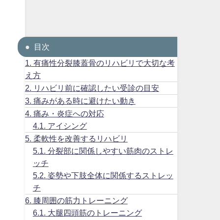
目次
1.
有痛性分裂膝蓋骨のリハビリで大切な考
え方
2.
リハビリ前に確認したい受診の目安
3.
痛みがある時に避けたい動き
4.
痛み・炎症への対応
4.1.
アイシング
5.
柔軟性を改善するリハビリ
5.1.
分裂部に関係しやすい筋肉のストレ
ッチ
5.2.
姿勢や下肢全体に関係するストレッ
チ
6.
膝周囲の筋力トレーニング
6.1.
大腿四頭筋のトレーニング