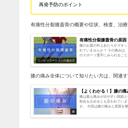
再発予防のポイント
有痛性分裂膝蓋骨の概要や症状、検査、治療
有痛性分裂膝蓋骨の原因
膝のお皿の外上あたりがズキッ
れていませんか？ その痛みは
のスポーツ選手にみられること
リハビリテーションの進め方
膝の痛み全体について知りたい方は、関連す
【よくわかる！】膝の痛
膝は最も痛みが出やすい関節と
割合を占めるとも言われていま
す。 今回は膝の痛みと原因を整
膝