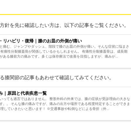
方針を先に確認したい方は、以下の記事をご覧ください。
・リハビリ・復帰｜膝のお皿の外側が痛い
と痛む、ジャンプやダッシュ、階段で膝のお皿の外側が痛い。そんな症状に悩まさ
、有痛性分裂膝蓋骨が関係しているかもしれません。 有痛性分裂膝蓋骨は、成長期
がある膝前方の痛みです。多くは保存療法で改善を目指しますが、痛みが...
る膝関節の記事もあわせて確認してみてください。
み｜原因と代表疾患一覧
いっても過言ではありません。 整形外科の外来では、膝の症状が受診理由の大きな
す。。 そんな膝の痛みですが、痛みの出方や場所である程度特定することができま
理していきたいと思います！ ※交通事故や転倒などによる骨折（外...