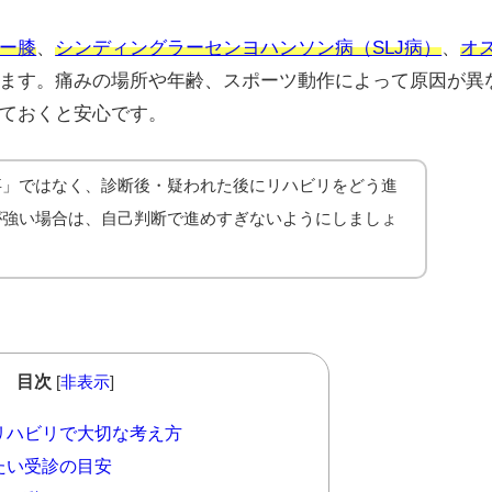
ー膝
、
シンディングラーセンヨハンソン病（SLJ病）
、
オ
ます。痛みの場所や年齢、スポーツ動作によって原因が異
ておくと安心です。
事」ではなく、診断後・疑われた後にリハビリをどう進
が強い場合は、自己判断で進めすぎないようにしましょ
目次
[
非表示
]
リハビリで大切な考え方
たい受診の目安