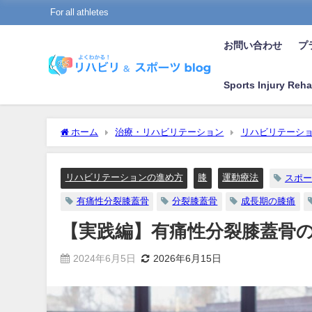
For all athletes
お問い合わせ
プラ
Sports Injury Reha
ホーム
治療・リハビリテーション
リハビリテーシ
リハビリテーションの進め方
膝
運動療法
スポー
有痛性分裂膝蓋骨
分裂膝蓋骨
成長期の膝痛
【実践編】有痛性分裂膝蓋骨
2024年6月5日
2026年6月15日