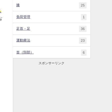
膝
25
ス
負荷管理
1
な
足首・足
36
運動療法
23
首（頚部）
6
スポンサーリンク