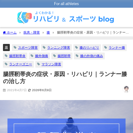
For all athletes
ホーム
疾患・障害
膝
腸脛靭帯炎の症状・原因・リハビリ｜ランナー膝
の治し方
膝
スポーツ障害
ランニング障害
膝のリハビリ
ランナー膝
腸脛靭帯炎
膝外側痛
腸脛靭帯
膝の外側の痛み
ランナーズニー
マラソン障害
腸脛靭帯炎の症状・原因・リハビリ｜ランナー膝
の治し方
2021年4月7日
2026年6月9日