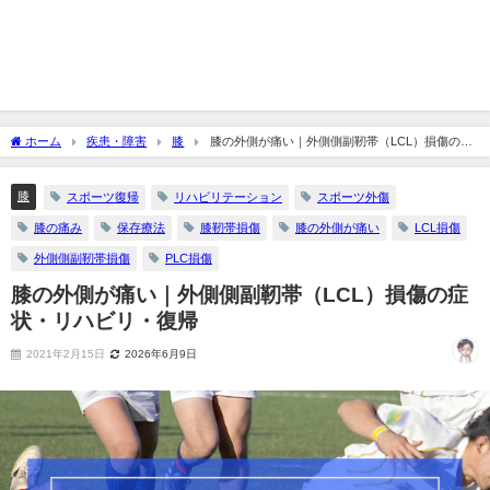
ホーム
疾患・障害
膝
膝の外側が痛い｜外側側副靭帯（LCL）損傷の症
状・リハビリ・復帰
膝
スポーツ復帰
リハビリテーション
スポーツ外傷
膝の痛み
保存療法
膝靭帯損傷
膝の外側が痛い
LCL損傷
外側側副靭帯損傷
PLC損傷
膝の外側が痛い｜外側側副靭帯（LCL）損傷の症
状・リハビリ・復帰
2021年2月15日
2026年6月9日