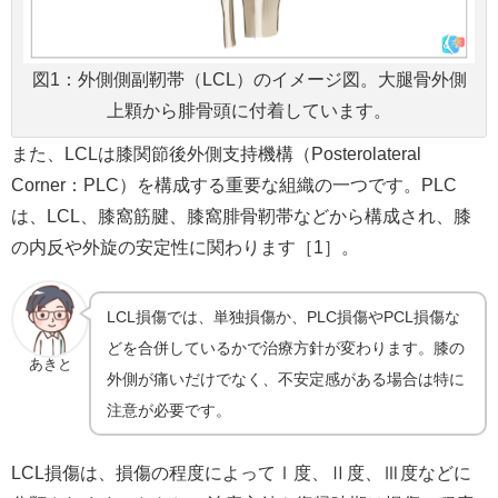
図1：外側側副靭帯（LCL）のイメージ図。大腿骨外側
上顆から腓骨頭に付着しています。
また、LCLは膝関節後外側支持機構（Posterolateral
Corner：PLC）を構成する重要な組織の一つです。PLC
は、LCL、膝窩筋腱、膝窩腓骨靭帯などから構成され、膝
の内反や外旋の安定性に関わります［1］。
LCL損傷では、単独損傷か、PLC損傷やPCL損傷な
どを合併しているかで治療方針が変わります。膝の
あきと
外側が痛いだけでなく、不安定感がある場合は特に
注意が必要です。
LCL損傷は、損傷の程度によってⅠ度、Ⅱ度、Ⅲ度などに