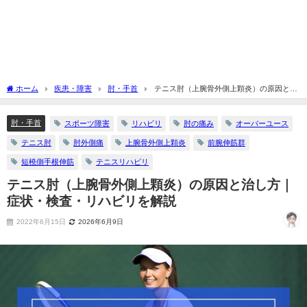
ホーム
疾患・障害
肘・手首
テニス肘（上腕骨外側上顆炎）の原因と治
し方｜症状・検査・リハビリを解説
肘・手首
スポーツ障害
リハビリ
肘の痛み
オーバーユース
テニス肘
肘外側痛
上腕骨外側上顆炎
前腕伸筋群
短橈側手根伸筋
テニスリハビリ
テニス肘（上腕骨外側上顆炎）の原因と治し方｜
症状・検査・リハビリを解説
2022年6月15日
2026年6月9日