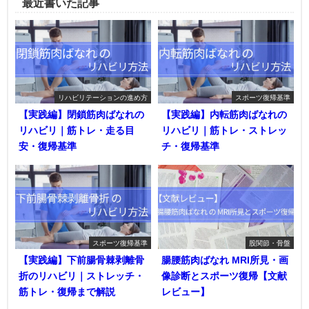
最近書いた記事
リハビリテーションの進め方
スポーツ復帰基準
【実践編】閉鎖筋肉ばなれの
【実践編】内転筋肉ばなれの
リハビリ｜筋トレ・走る目
リハビリ｜筋トレ・ストレッ
安・復帰基準
チ・復帰基準
スポーツ復帰基準
股関節・骨盤
【実践編】下前腸骨棘剥離骨
腸腰筋肉ばなれ MRI所見・画
折のリハビリ｜ストレッチ・
像診断とスポーツ復帰【文献
筋トレ・復帰まで解説
レビュー】