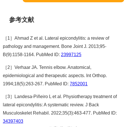
参考文献
［1］Ahmad Z et al. Lateral epicondylitis: a review of
pathology and management. Bone Joint J. 2013;95-
B(9):1158-1164. PubMed ID:
23997125
［2］Verhaar JA. Tennis elbow. Anatomical,
epidemiological and therapeutic aspects. Int Orthop.
1994;18(5):263-267. PubMed ID:
7852001
［3］Landesa-Piñeiro L et al. Physiotherapy treatment of
lateral epicondylitis: A systematic review. J Back
Musculoskelet Rehabil. 2022;35(3):463-477. PubMed ID:
34397403