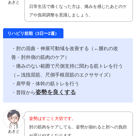
あきと
日常生活で痛くなった方は、痛みを感じたあとのケ
アや負荷調整を意識しましょう。
リハビリ前期（3日〜2週）
・肘の屈曲・伸展可動域を改善する（←腫れの改
善・肘外側の筋肉のケア）
・痛みのない範囲で尺側支持に関わる筋トレを行う
（←浅指屈筋、尺側手根屈筋のエクササイズ）
・肩甲骨・体幹の筋トレを行う
姿勢を良くする
・普段から
姿勢はすごく大切です。
肘の筋肉をケアしても、姿勢が崩れると肘への負担
あきと
が戻りやすくなります。