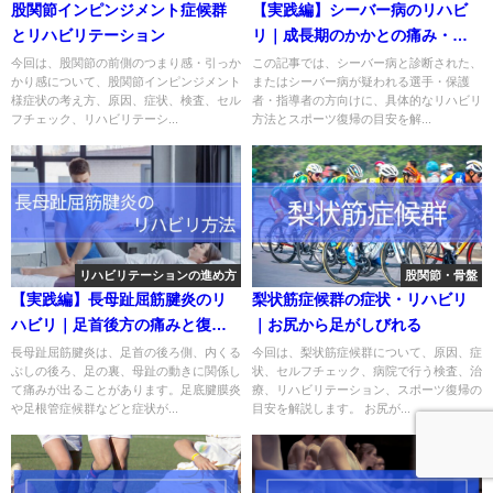
股関節インピンジメント症候群
【実践編】シーバー病のリハビ
とリハビリテーション
リ｜成長期のかかとの痛み・復
帰基準
今回は、股関節の前側のつまり感・引っか
この記事では、シーバー病と診断された、
かり感について、股関節インピンジメント
またはシーバー病が疑われる選手・保護
様症状の考え方、原因、症状、検査、セル
者・指導者の方向けに、具体的なリハビリ
フチェック、リハビリテーシ...
方法とスポーツ復帰の目安を解...
リハビリテーションの進め方
股関節・骨盤
【実践編】長母趾屈筋腱炎のリ
梨状筋症候群の症状・リハビリ
ハビリ｜足首後方の痛みと復帰
｜お尻から足がしびれる
基準
長母趾屈筋腱炎は、足首の後ろ側、内くる
今回は、梨状筋症候群について、原因、症
ぶしの後ろ、足の裏、母趾の動きに関係し
状、セルフチェック、病院で行う検査、治
て痛みが出ることがあります。足底腱膜炎
療、リハビリテーション、スポーツ復帰の
や足根管症候群などと症状が...
目安を解説します。 お尻が...