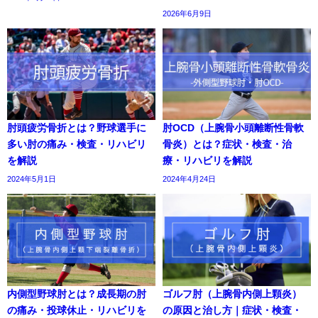
2026年6月9日
肘頭疲労骨折とは？野球選手に
肘OCD（上腕骨小頭離断性骨軟
多い肘の痛み・検査・リハビリ
骨炎）とは？症状・検査・治
を解説
療・リハビリを解説
2024年5月1日
2024年4月24日
内側型野球肘とは？成長期の肘
ゴルフ肘（上腕骨内側上顆炎）
の痛み・投球休止・リハビリを
の原因と治し方｜症状・検査・