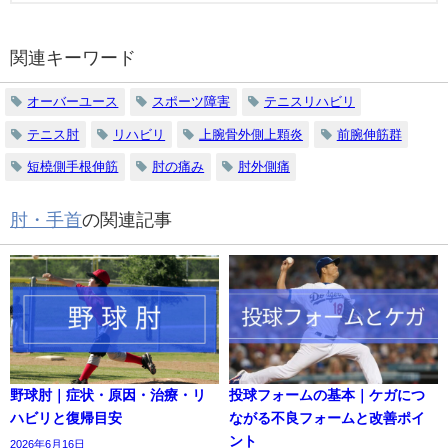
関連キーワード
オーバーユース
スポーツ障害
テニスリハビリ
テニス肘
リハビリ
上腕骨外側上顆炎
前腕伸筋群
短橈側手根伸筋
肘の痛み
肘外側痛
肘・手首
の関連記事
野球肘｜症状・原因・治療・リ
投球フォームの基本｜ケガにつ
ハビリと復帰目安
ながる不良フォームと改善ポイ
ント
2026年6月16日