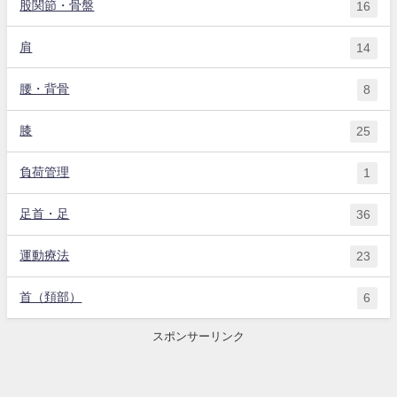
股関節・骨盤
16
肩
14
腰・背骨
8
膝
25
負荷管理
1
足首・足
36
運動療法
23
首（頚部）
6
スポンサーリンク