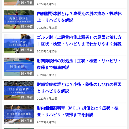
肘・手首
2024年4月24日
内側型野球肘とは？成長期の肘の痛み・投球休
止・リハビリを解説
肘・手首
2023年9月14日
ゴルフ肘（上腕骨内側上顆炎）の原因と治し方
｜症状・検査・リハビリまでわかりやすく解説
肘・手首
2023年5月25日
肘関節脱臼の対処法｜症状・検査・リハビリ・
復帰まで徹底解説
肘・手首
2023年5月11日
肘部管症候群とは？小指・薬指のしびれの原因
とリハビリを解説
肘・手首
2023年4月13日
肘内側側副靱帯（MCL）損傷とは？症状・検
査・リハビリ・復帰までを解説
肘・手首
2022年7月20日