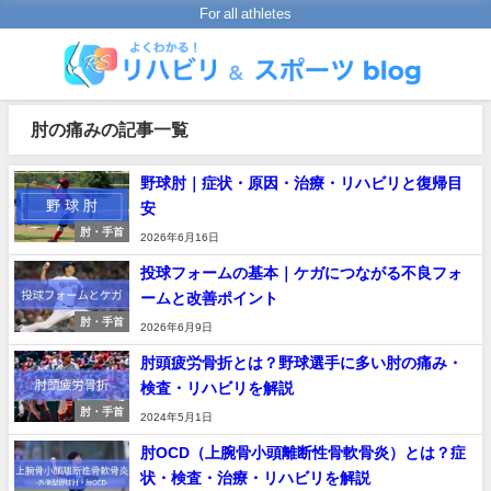
For all athletes
肘の痛みの記事一覧
野球肘｜症状・原因・治療・リハビリと復帰目
安
肘・手首
2026年6月16日
投球フォームの基本｜ケガにつながる不良フォ
ームと改善ポイント
肘・手首
2026年6月9日
肘頭疲労骨折とは？野球選手に多い肘の痛み・
検査・リハビリを解説
肘・手首
2024年5月1日
肘OCD（上腕骨小頭離断性骨軟骨炎）とは？症
状・検査・治療・リハビリを解説