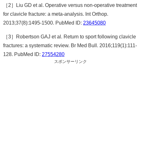
［2］Liu GD et al. Operative versus non-operative treatment
for clavicle fracture: a meta-analysis. Int Orthop.
2013;37(8):1495-1500. PubMed ID:
23645080
［3］Robertson GAJ et al. Return to sport following clavicle
fractures: a systematic review. Br Med Bull. 2016;119(1):111-
128. PubMed ID:
27554280
スポンサーリンク