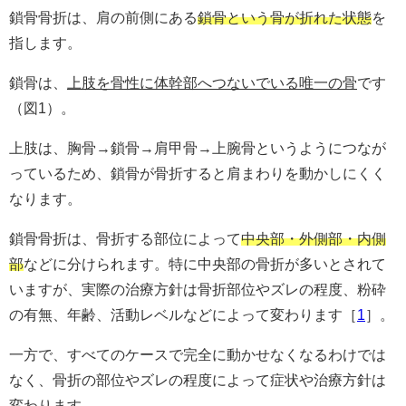
鎖骨骨折は、肩の前側にある
鎖骨という骨が折れた状態
を
指します。
鎖骨は、
上肢を骨性に体幹部へつないでいる唯一の骨
です
（図1）。
上肢は、胸骨→鎖骨→肩甲骨→上腕骨というようにつなが
っているため、鎖骨が骨折すると肩まわりを動かしにくく
なります。
鎖骨骨折は、骨折する部位によって
中央部・外側部・内側
部
などに分けられます。特に中央部の骨折が多いとされて
いますが、実際の治療方針は骨折部位やズレの程度、粉砕
の有無、年齢、活動レベルなどによって変わります［
1
］。
一方で、すべてのケースで完全に動かせなくなるわけでは
なく、骨折の部位やズレの程度によって症状や治療方針は
変わります。