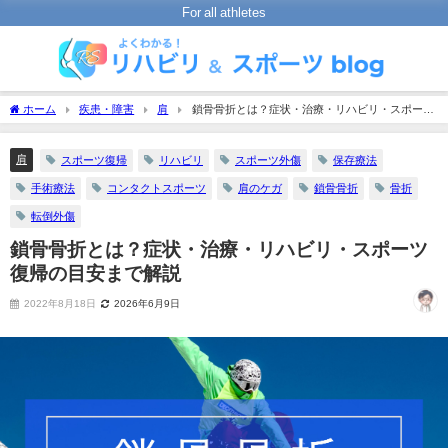
For all athletes
ホーム
疾患・障害
肩
鎖骨骨折とは？症状・治療・リハビリ・スポーツ
復帰の目安まで解説
肩
スポーツ復帰
リハビリ
スポーツ外傷
保存療法
手術療法
コンタクトスポーツ
肩のケガ
鎖骨骨折
骨折
転倒外傷
鎖骨骨折とは？症状・治療・リハビリ・スポーツ
復帰の目安まで解説
2022年8月18日
2026年6月9日