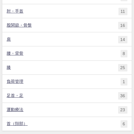
肘・手首
11
股関節・骨盤
16
肩
14
腰・背骨
8
膝
25
負荷管理
1
足首・足
36
運動療法
23
首（頚部）
6