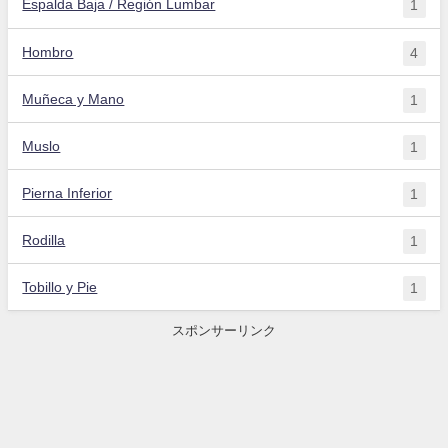
Espalda Baja / Región Lumbar
1
Hombro
4
Muñeca y Mano
1
Muslo
1
Pierna Inferior
1
Rodilla
1
Tobillo y Pie
1
スポンサーリンク