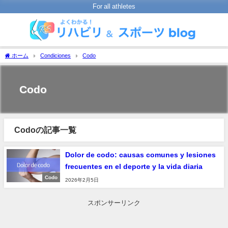
For all athletes
ホーム
Condiciones
Codo
Codo
Codoの記事一覧
Dolor de codo: causas comunes y lesiones
frecuentes en el deporte y la vida diaria
Codo
2026年2月5日
スポンサーリンク