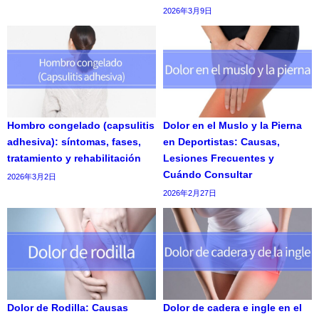
2026年3月9日
Hombro congelado (capsulitis
Dolor en el Muslo y la Pierna
adhesiva): síntomas, fases,
en Deportistas: Causas,
tratamiento y rehabilitación
Lesiones Frecuentes y
Cuándo Consultar
2026年3月2日
2026年2月27日
Dolor de Rodilla: Causas
Dolor de cadera e ingle en el