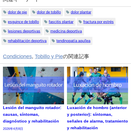
dolor de pie
dolor de tobillo
dolor plantar
esguince de tobillo
fascitis plantar
fractura por estrés
lesiones deportivas
medicina deportiva
rehabilitación deportiva
tendinopatía aquílea
Condiciones
,
Tobillo y Pie
の関連記事
Lesión del manguito rotador:
Luxación de hombro (anterior
causas, síntomas,
y posterior): síntomas,
diagnóstico y rehabilitación
señales de alarma, tratamiento
y rehabilitación
2026年4月8日