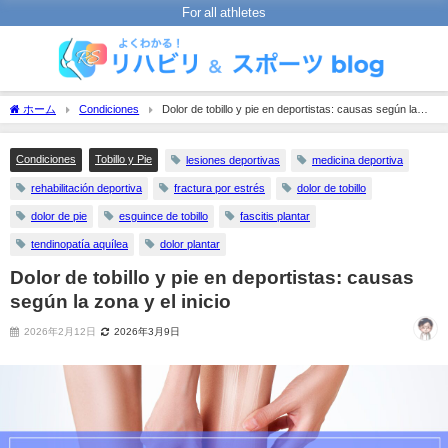
For all athletes
ホーム
Condiciones
Dolor de tobillo y pie en deportistas: causas según la
zona y el inicio
Condiciones
Tobillo y Pie
lesiones deportivas
medicina deportiva
rehabilitación deportiva
fractura por estrés
dolor de tobillo
dolor de pie
esguince de tobillo
fascitis plantar
tendinopatía aquílea
dolor plantar
Dolor de tobillo y pie en deportistas: causas
según la zona y el inicio
2026年2月12日
2026年3月9日