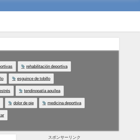
ortivas
rehabilitación deportiva
llo
esguince de tobillo
 estrés
tendinopatía aquílea
dolor de pie
medicina deportiva
tar
スポンサーリンク