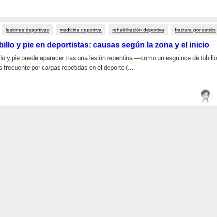
lesiones deportivas
medicina deportiva
rehabilitación deportiva
fractura por estrés
billo y pie en deportistas: causas según la zona y el inicio
illo y pie puede aparecer tras una lesión repentina —como un esguince de tobil
 frecuente por cargas repetidas en el deporte (...