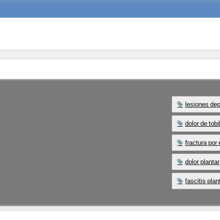
lesiones dep
dolor de tobi
fractura por
dolor plantar
fascitis plan