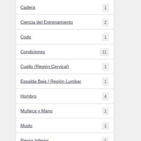
Cadera
1
Ciencia del Entrenamiento
2
Codo
1
Condiciones
11
Cuello (Región Cervical)
1
Espalda Baja / Región Lumbar
1
Hombro
4
Muñeca y Mano
1
Muslo
1
Pierna Inferior
1