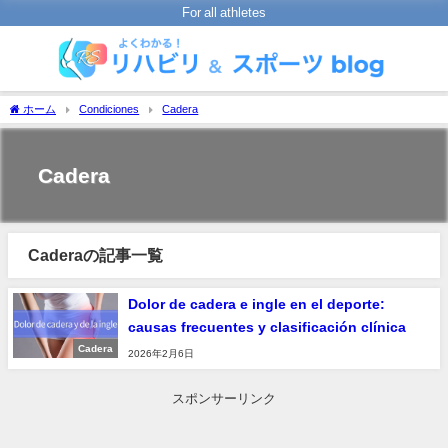
For all athletes
ホーム
Condiciones
Cadera
Cadera
Caderaの記事一覧
Dolor de cadera e ingle en el deporte:
causas frecuentes y clasificación clínica
Cadera
2026年2月6日
スポンサーリンク