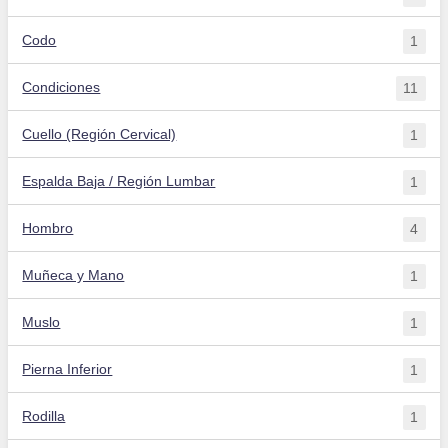
Codo
1
Condiciones
11
Cuello (Región Cervical)
1
Espalda Baja / Región Lumbar
1
Hombro
4
Muñeca y Mano
1
Muslo
1
Pierna Inferior
1
Rodilla
1