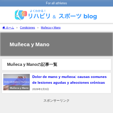
For all athletes
ホーム
Condiciones
Muñeca y Mano
Muñeca y Mano
Muñeca y Manoの記事一覧
Dolor de mano y muñeca: causas comunes
de lesiones agudas y afecciones crónicas
Muñeca y Mano
2026年2月3日
スポンサーリンク