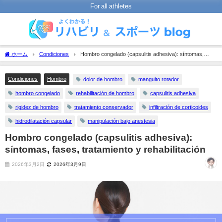
For all athletes
ホーム
Condiciones
Hombro congelado (capsulitis adhesiva): síntomas,
fases, tratamiento y rehabilitación
Condiciones
Hombro
dolor de hombro
manguito rotador
hombro congelado
rehabilitación de hombro
capsulitis adhesiva
rigidez de hombro
tratamiento conservador
infiltración de corticoides
hidrodilatación capsular
manipulación bajo anestesia
Hombro congelado (capsulitis adhesiva):
síntomas, fases, tratamiento y rehabilitación
2026年3月2日
2026年3月9日