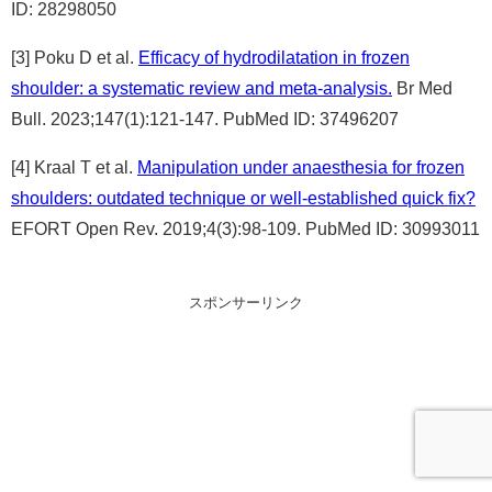
ID: 28298050
[3] Poku D et al.
Efficacy of hydrodilatation in frozen
shoulder: a systematic review and meta-analysis.
Br Med
Bull. 2023;147(1):121-147. PubMed ID: 37496207
[4] Kraal T et al.
Manipulation under anaesthesia for frozen
shoulders: outdated technique or well-established quick fix?
EFORT Open Rev. 2019;4(3):98-109. PubMed ID: 30993011
スポンサーリンク