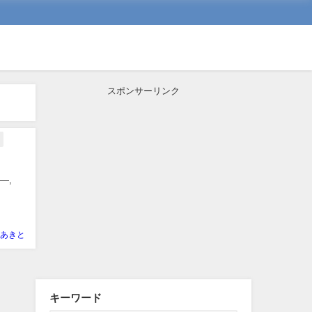
スポンサーリンク
lo—,
あきと
キーワード