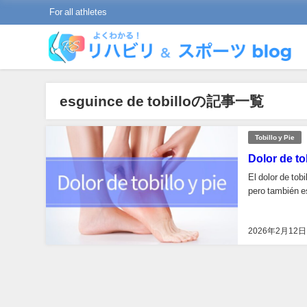
For all athletes
esguince de tobilloの記事一覧
Tobillo y Pie
Dolor de to
El dolor de tob
pero también es
2026年2月12日