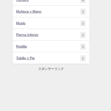
Muñeca y Mano
1
Muslo
1
Pierna Inferior
1
Rodilla
1
Tobillo y Pie
1
スポンサーリンク