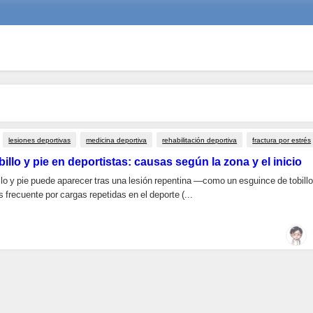
lesiones deportivas
medicina deportiva
rehabilitación deportiva
fractura por estrés
billo y pie en deportistas: causas según la zona y el inicio
illo y pie puede aparecer tras una lesión repentina —como un esguince de tobil
 frecuente por cargas repetidas en el deporte (...