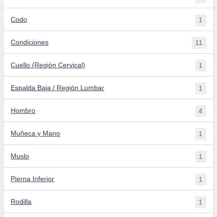
Codo
1
Condiciones
11
Cuello (Región Cervical)
1
Espalda Baja / Región Lumbar
1
Hombro
4
Muñeca y Mano
1
Muslo
1
Pierna Inferior
1
Rodilla
1