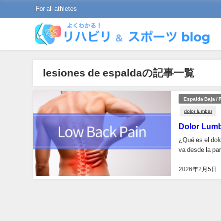
For all athletes
lesiones de espaldaの記事一覧
Espalda Baja /
dolor lumbar
Dolor Lumb
¿Qué es el dolo
va desde la part
2026年2月5日