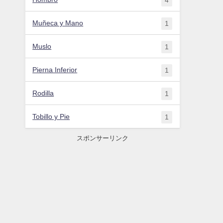
Muñeca y Mano
1
Muslo
1
Pierna Inferior
1
Rodilla
1
Tobillo y Pie
1
スポンサーリンク