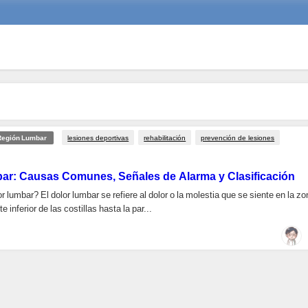
lesiones deportivas
rehabilitación
prevención de lesiones
 Región Lumbar
ar: Causas Comunes, Señales de Alarma y Clasificación
r lumbar? El dolor lumbar se refiere al dolor o la molestia que se siente en la z
e inferior de las costillas hasta la par...