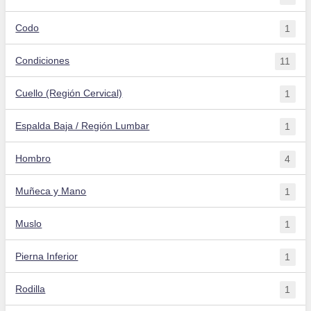
Codo
1
Condiciones
11
Cuello (Región Cervical)
1
Espalda Baja / Región Lumbar
1
Hombro
4
Muñeca y Mano
1
Muslo
1
Pierna Inferior
1
Rodilla
1