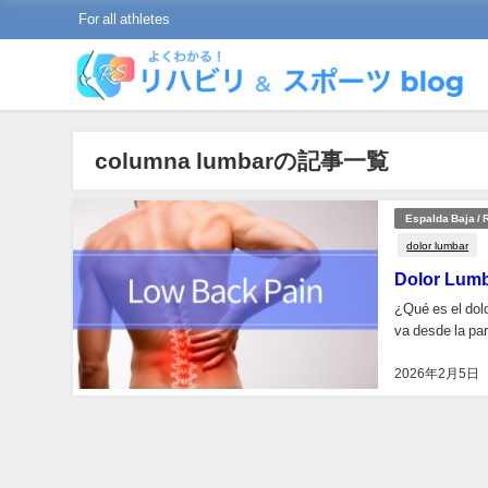
For all athletes
columna lumbarの記事一覧
Espalda Baja /
dolor lumbar
Dolor Lumb
¿Qué es el dolo
va desde la part
2026年2月5日