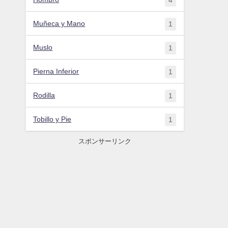
Muñeca y Mano
1
Muslo
1
Pierna Inferior
1
Rodilla
1
Tobillo y Pie
1
スポンサーリンク