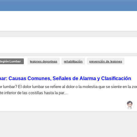
lesiones deportivas
rehabilitación
prevención de lesiones
 Región Lumbar
ar: Causas Comunes, Señales de Alarma y Clasificación
r lumbar? El dolor lumbar se refiere al dolor o la molestia que se siente en la z
e inferior de las costillas hasta la par...