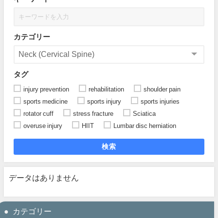
カテゴリー
タグ
injury prevention
rehabilitation
shoulder pain
sports medicine
sports injury
sports injuries
rotator cuff
stress fracture
Sciatica
overuse injury
HIIT
Lumbar disc herniation
検索
データはありません
カテゴリー