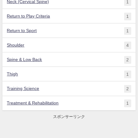
Neck (Cervical Spine)
1
Return to Play Criteria
1
Return to Sport
1
Shoulder
4
Spine & Low Back
2
Thigh
1
Training Science
2
Treatment & Rehabilitation
1
スポンサーリンク