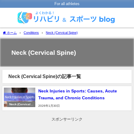
For all athletes
ホーム
Conditions
Neck (Cervical Spine)
Neck (Cervical Spine)
Neck (Cervical Spine)の記事一覧
Neck Injuries in Sports: Causes, Acute
Trauma, and Chronic Conditions
Neck (Cervical S
2026年1月30日
pine)
スポンサーリンク