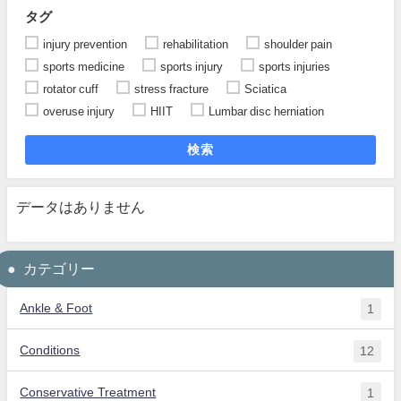
タグ
injury prevention
rehabilitation
shoulder pain
sports medicine
sports injury
sports injuries
rotator cuff
stress fracture
Sciatica
overuse injury
HIIT
Lumbar disc herniation
検索
データはありません
カテゴリー
Ankle & Foot
1
Conditions
12
Conservative Treatment
1