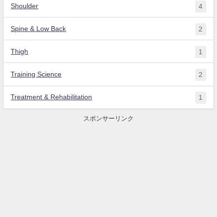
Shoulder
4
Spine & Low Back
2
Thigh
1
Training Science
2
Treatment & Rehabilitation
1
スポンサーリンク