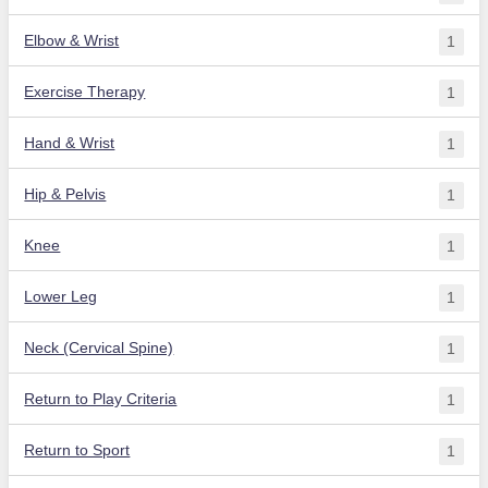
Elbow & Wrist
1
Exercise Therapy
1
Hand & Wrist
1
Hip & Pelvis
1
Knee
1
Lower Leg
1
Neck (Cervical Spine)
1
Return to Play Criteria
1
Return to Sport
1