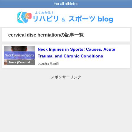
For all athletes
cervical disc herniationの記事一覧
Neck Injuries in Sports: Causes, Acute
Trauma, and Chronic Conditions
Neck (Cervical S
2026年1月30日
pine)
スポンサーリンク