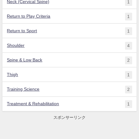
Neck (Cervical Spine)
1
Return to Play Criteria
1
Return to Sport
1
Shoulder
4
Spine & Low Back
2
Thigh
1
Training Science
2
Treatment & Rehabilitation
1
スポンサーリンク