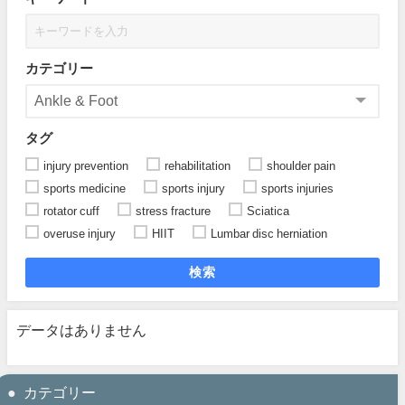
カテゴリー
タグ
injury prevention
rehabilitation
shoulder pain
sports medicine
sports injury
sports injuries
rotator cuff
stress fracture
Sciatica
overuse injury
HIIT
Lumbar disc herniation
検索
データはありません
カテゴリー