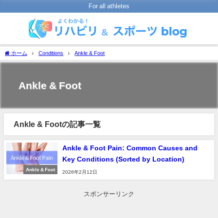
For all athletes
ホーム
Conditions
Ankle & Foot
Ankle & Foot
Ankle & Footの記事一覧
Ankle & Foot Pain: Common Causes and
Key Conditions (Sorted by Location)
Ankle & Foot
2026年2月12日
スポンサーリンク