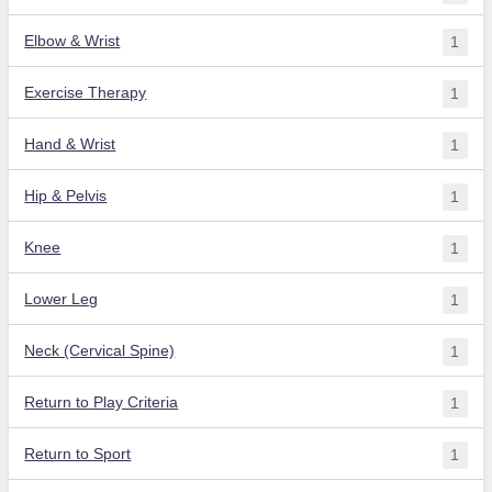
Elbow & Wrist
1
Exercise Therapy
1
Hand & Wrist
1
Hip & Pelvis
1
Knee
1
Lower Leg
1
Neck (Cervical Spine)
1
Return to Play Criteria
1
Return to Sport
1