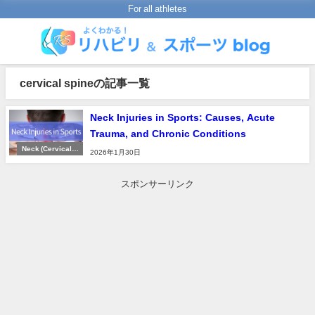
For all athletes
cervical spineの記事一覧
Neck Injuries in Sports: Causes, Acute
Trauma, and Chronic Conditions
Neck (Cervical S
2026年1月30日
pine)
スポンサーリンク