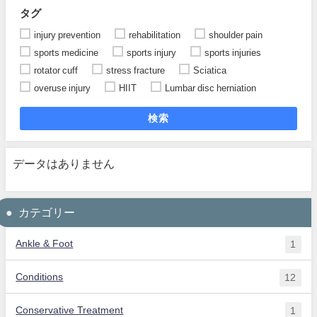
タグ
injury prevention
rehabilitation
shoulder pain
sports medicine
sports injury
sports injuries
rotator cuff
stress fracture
Sciatica
overuse injury
HIIT
Lumbar disc herniation
検索
データはありません
カテゴリー
Ankle & Foot
1
Conditions
12
Conservative Treatment
1