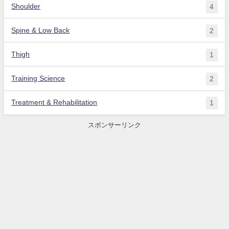
Shoulder
4
Spine & Low Back
2
Thigh
1
Training Science
2
Treatment & Rehabilitation
1
スポンサーリンク