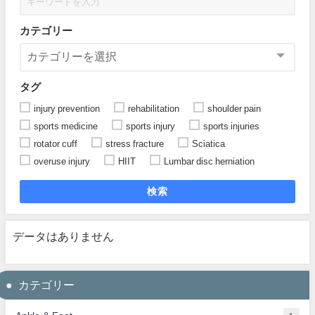
カテゴリー
タグ
injury prevention
rehabilitation
shoulder pain
sports medicine
sports injury
sports injuries
rotator cuff
stress fracture
Sciatica
overuse injury
HIIT
Lumbar disc herniation
検索
データはありません
カテゴリー