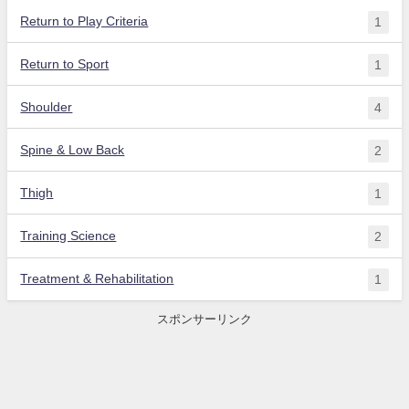
Return to Play Criteria
1
Return to Sport
1
Shoulder
4
Spine & Low Back
2
Thigh
1
Training Science
2
Treatment & Rehabilitation
1
スポンサーリンク