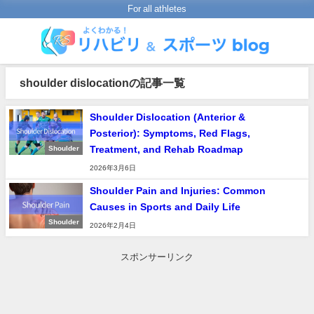
For all athletes
shoulder dislocationの記事一覧
Shoulder Dislocation (Anterior &
Posterior): Symptoms, Red Flags,
Treatment, and Rehab Roadmap
Shoulder
2026年3月6日
Shoulder Pain and Injuries: Common
Causes in Sports and Daily Life
Shoulder
2026年2月4日
スポンサーリンク