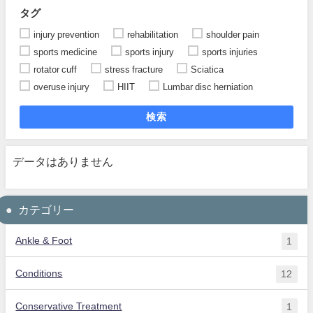
タグ
injury prevention
rehabilitation
shoulder pain
sports medicine
sports injury
sports injuries
rotator cuff
stress fracture
Sciatica
overuse injury
HIIT
Lumbar disc herniation
検索
データはありません
カテゴリー
Ankle & Foot
1
Conditions
12
Conservative Treatment
1