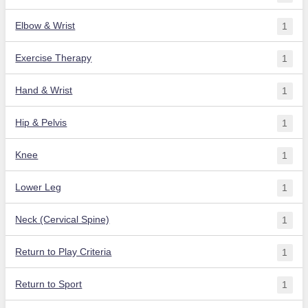
Elbow & Wrist
1
Exercise Therapy
1
Hand & Wrist
1
Hip & Pelvis
1
Knee
1
Lower Leg
1
Neck (Cervical Spine)
1
Return to Play Criteria
1
Return to Sport
1