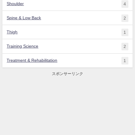
Shoulder
4
Spine & Low Back
2
Thigh
1
Training Science
2
Treatment & Rehabilitation
1
スポンサーリンク