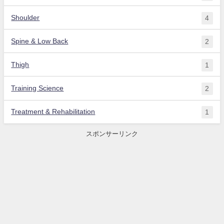
Shoulder
4
Spine & Low Back
2
Thigh
1
Training Science
2
Treatment & Rehabilitation
1
スポンサーリンク