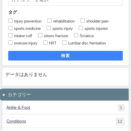
タグ
injury prevention
rehabilitation
shoulder pain
sports medicine
sports injury
sports injuries
rotator cuff
stress fracture
Sciatica
overuse injury
HIIT
Lumbar disc herniation
検索
データはありません
カテゴリー
Ankle & Foot
1
Conditions
12