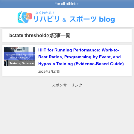
For all athletes
lactate thresholdの記事一覧
HIIT for Running Performance: Work-to-
Rest Ratios, Programming by Event, and
Hypoxic Training (Evidence-Based Guide)
Training Science
2026年2月27日
スポンサーリンク