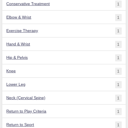
Conservative Treatment
1
Elbow & Wrist
1
Exercise Therapy
1
Hand & Wrist
1
Hip & Pelvis
1
Knee
1
Lower Leg
1
Neck (Cervical Spine)
1
Return to Play Criteria
1
Return to Sport
1